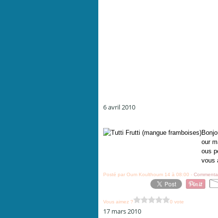
6 avril 2010
Bonjo
our ma
ous p
vous 
Posté par Oum Koulthoum 14 à 08:00 -
Commentai
Vous aimez ?
0 vote
17 mars 2010