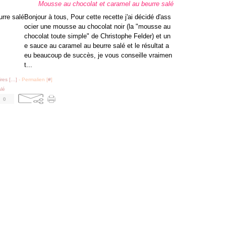
Mousse au chocolat et caramel au beurre salé
Bonjour à tous, Pour cette recette j'ai décidé d'ass
ocier une mousse au chocolat noir (la "mousse au
chocolat toute simple" de Christophe Felder) et un
e sauce au caramel au beurre salé et le résultat a
eu beaucoup de succès, je vous conseille vraimen
t...
res [
…
]
- Permalien [
#
]
alé
0