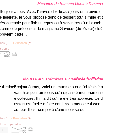
Mousses de fromage blanc à l'ananas
Bonjour à tous, Avec l'arrivée des beaux jours on a envie d
e légèreté, je vous propose donc ce dessert tout simple et t
rès agréable pour finir un repas ou à servir lors d'un brunch
comme le préconisait le magazine Saveurs (de février) d'où
provient cette...
res [
…
]
- Permalien [
#
]
e blanc
Mousse aux spéculoos sur pailletée feuilletine
Bonjour à tous, Voici un entremets que j'ai réalisé a
vant-hier pour un repas qu'à organisé mon mari entr
e collègues. Il m'a dit qu'il a été très apprécié. Ce d
essert est facile à faire car il n'y a pas de cuisson
au four. Il est composé d'une mousse de...
res [
…
]
- Permalien [
#
]
loos
,
spéculos
0