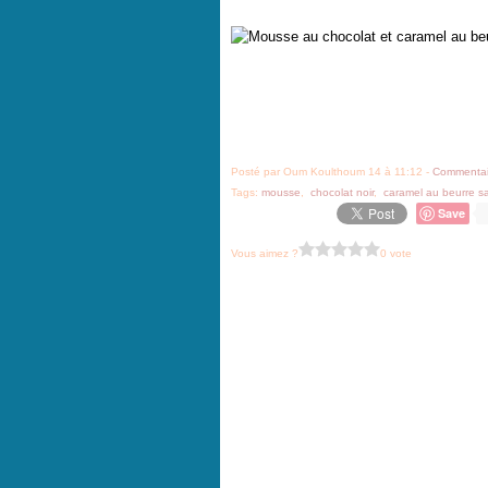
Posté par Oum Koulthoum 14 à 11:12 -
Commentai
Tags:
mousse
,
chocolat noir
,
caramel au beurre s
Save
Vous aimez ?
0 vote