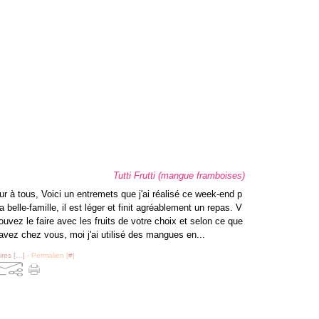
Tutti Frutti (mangue framboises)
ur à tous, Voici un entremets que j'ai réalisé ce week-end p
 belle-famille, il est léger et finit agréablement un repas. V
ouvez le faire avec les fruits de votre choix et selon ce que
avez chez vous, moi j'ai utilisé des mangues en...
res [
…
]
- Permalien [
#
]