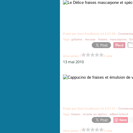
Posté par Oum Koulthoum 14 à 07:30 -
Commentai
Tags:
gélatine
,
mousse
,
fraises
,
mascarpone
,
En
Vous aimez ?
0 vote
13 mai 2010
Posté par Oum Koulthoum 14 à 07:37 -
Commentai
Tags:
fraises
,
recette au siphon
,
william ledeuil
Save
Vous aimez ?
0 vote