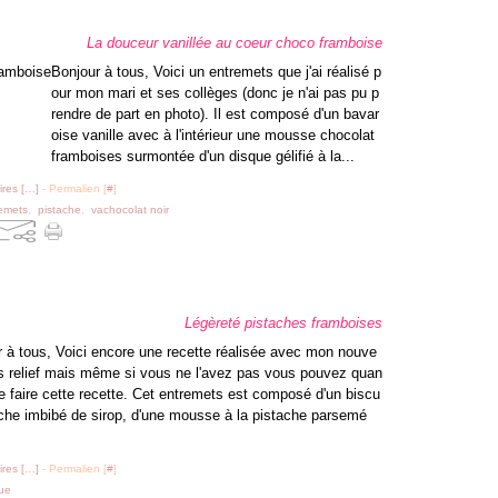
La douceur vanillée au coeur choco framboise
Bonjour à tous, Voici un entremets que j'ai réalisé p
our mon mari et ses collèges (donc je n'ai pas pu p
rendre de part en photo). Il est composé d'un bavar
oise vanille avec à l'intérieur une mousse chocolat
framboises surmontée d'un disque gélifié à la...
res [
…
]
- Permalien [
#
]
emets
,
pistache
,
vachocolat noir
Légèreté pistaches framboises
 à tous, Voici encore une recette réalisée avec mon nouve
is relief mais même si vous ne l'avez pas vous pouvez quan
faire cette recette. Cet entremets est composé d'un biscu
ache imbibé de sirop, d'une mousse à la pistache parsemé
res [
…
]
- Permalien [
#
]
que