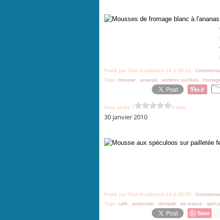
Posté par Oum Koulthoum 14 à 08:22 -
Commentai
Tags:
mousse
,
ananas
,
verrines sucrées
,
fromag
Vous aimez ?
0 vote
30 janvier 2010
Posté par Oum Koulthoum 14 à 08:00 -
Commentai
Tags:
café
,
pralinoise
,
demarle
,
kit rosace
,
spécu
Save