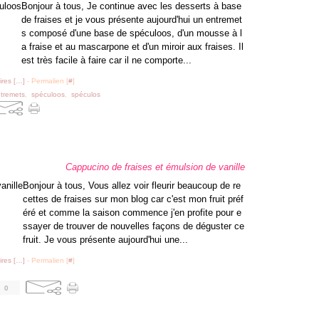
Bonjour à tous, Je continue avec les desserts à base
de fraises et je vous présente aujourd'hui un entremet
s composé d'une base de spéculoos, d'un mousse à l
a fraise et au mascarpone et d'un miroir aux fraises. Il
est très facile à faire car il ne comporte...
res [
…
]
- Permalien [
#
]
tremets
,
spéculoos
,
spéculos
Cappucino de fraises et émulsion de vanille
Bonjour à tous, Vous allez voir fleurir beaucoup de re
cettes de fraises sur mon blog car c'est mon fruit préf
éré et comme la saison commence j'en profite pour e
ssayer de trouver de nouvelles façons de déguster ce
fruit. Je vous présente aujourd'hui une...
res [
…
]
- Permalien [
#
]
0