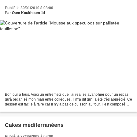
Publié le 30/01/2010 à 08:00
Par
Oum Koulthoum 14
Bonjour à tous, Voici un entremets que j'ai réalisé avant-hier pour un repas
qu'à organisé mon mari entre collègues. Il m'a dit qu'il a été très apprécié. Ce
dessert est facile à faire car il n'y a pas de cuisson au four. Il est composé
d'une mousse de...
Cakes méditerranéens
Publié le 22/06/2009 à 08:00