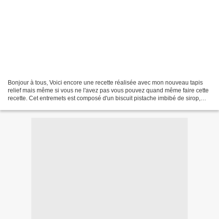
Bonjour à tous, Voici encore une recette réalisée avec mon nouveau tapis
relief mais même si vous ne l'avez pas vous pouvez quand même faire cette
recette. Cet entremets est composé d'un biscuit pistache imbibé de sirop,
d'une mousse à la pistache parsemée...