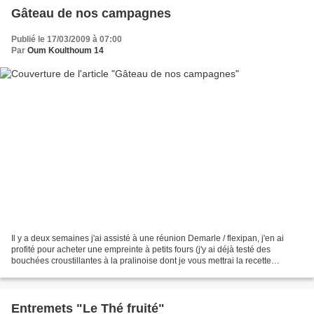
Gâteau de nos campagnes
Publié le 17/03/2009 à 07:00
Par
Oum Koulthoum 14
Il y a deux semaines j'ai assisté à une réunion Demarle / flexipan, j'en ai
profité pour acheter une empreinte à petits fours (j'y ai déjà testé des
bouchées croustillantes à la pralinoise dont je vous mettrai la recette
prochainement) et le moule tablette...
Entremets "Le Thé fruité"