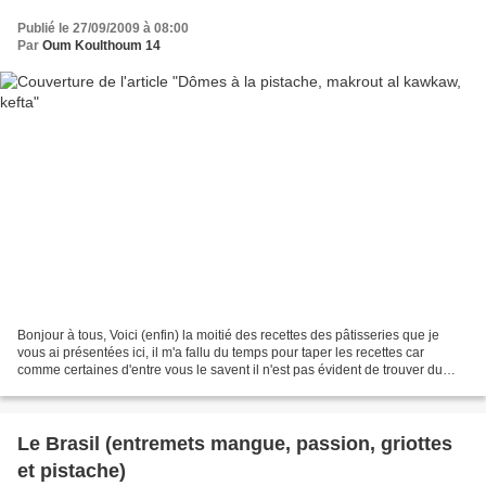
Publié le 27/09/2009 à 08:00
Par
Oum Koulthoum 14
Bonjour à tous, Voici (enfin) la moitié des recettes des pâtisseries que je
vous ai présentées ici, il m'a fallu du temps pour taper les recettes car
comme certaines d'entre vous le savent il n'est pas évident de trouver du
temps quand on a 2 enfants...
Le Brasil (entremets mangue, passion, griottes
et pistache)