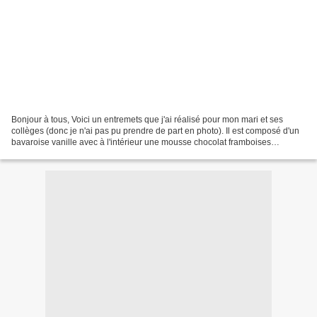
Bonjour à tous, Voici un entremets que j'ai réalisé pour mon mari et ses
collèges (donc je n'ai pas pu prendre de part en photo). Il est composé d'un
bavaroise vanille avec à l'intérieur une mousse chocolat framboises
surmontée d'un disque gélifié à la...