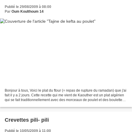
Publié le 29/08/2009 à 08:00
Par
Oum Koulthoum 14
Bonjour à tous, Voici le plat du ftour (= repas de rupture du ramadan) que j'ai
fait il y a 2 jours. Cette recette qui me vient de Kaouther est un plat algérien
qui se fait traditionnellement avec des morceaux de poulet et des boulettes
de boeuf haché...
Crevettes pili- pili
Publié le 10/05/2009 à 11:00