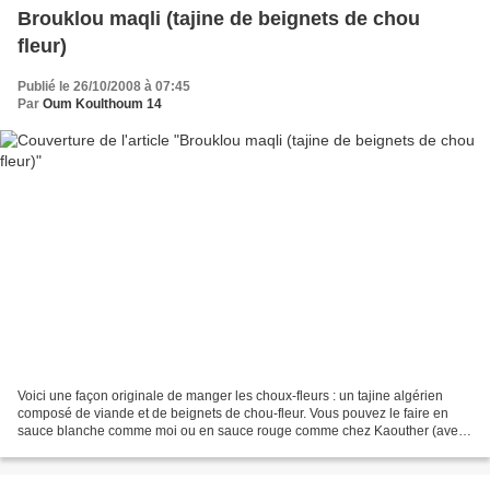
Brouklou maqli (tajine de beignets de chou
fleur)
Publié le 26/10/2008 à 07:45
Par
Oum Koulthoum 14
Voici une façon originale de manger les choux-fleurs : un tajine algérien
composé de viande et de beignets de chou-fleur. Vous pouvez le faire en
sauce blanche comme moi ou en sauce rouge comme chez Kaouther (avec
tomate et ail en plus). Je vous précise...