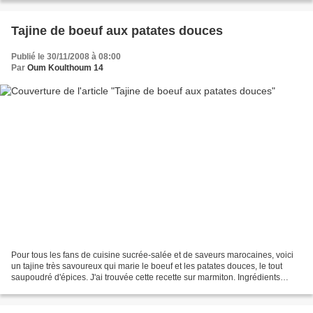
Tajine de boeuf aux patates douces
Publié le 30/11/2008 à 08:00
Par
Oum Koulthoum 14
Pour tous les fans de cuisine sucrée-salée et de saveurs marocaines, voici
un tajine très savoureux qui marie le boeuf et les patates douces, le tout
saupoudré d'épices. J'ai trouvée cette recette sur marmiton. Ingrédients
(pour 6 personnes) : 1 kg de...