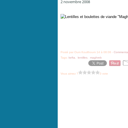
2 novembre 2008
Posté par Oum Koulthoum 14 à 08:06 -
Commentai
Tags:
kefta
,
lentilles
,
maghreb
Vous aimez ?
0 vote