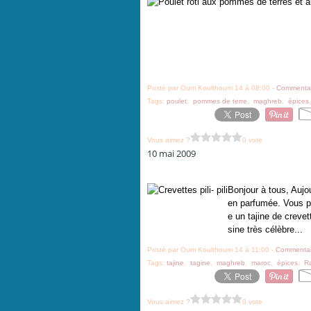
Posté par Oum Koulthoum 14 à 08:00 -
Commentai
Tags:
poulet
,
pommes de terre
,
maghreb
,
épices
Vous aimez ?
0 vote
10 mai 2009
Bonjour à tous, Aujo
en parfumée. Vous po
e un tajine de creve
sine très célèbre...
Posté par Oum Koulthoum 14 à 11:00 -
Commentai
Tags:
tajine
,
tagine
,
maghreb
,
maroc
,
épices
,
R
Vous aimez ?
0 vote