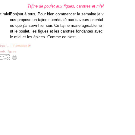
Tajine de poulet aux figues, carottes et miel
Bonjour à tous, Pour bien commencer la semaine je v
ous propose un tajine sucré/salé aux saveurs oriental
es que j'ai servi hier soir. Ce tajine marie agréableme
nt le poulet, les figues et les carottes fondantes avec
le miel et les épices. Comme ce n'est...
res [
…
]
- Permalien [
#
]
reb
,
figues