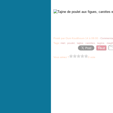
Posté par Oum Koulthoum 14 à 08:00 -
Commentai
Tags:
miel
,
poulet
,
tajine
,
carottes
,
tagine
,
magh
Vous aimez ?
0 vote