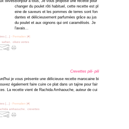
Bonjour à tous, Je vous propose une recette pour
changer du poulet rôti habituel, cette recette est pl
eine de saveurs et les pommes de terres sont fon
dantes et délicieusement parfumées grâce au jus
du poulet et aux oignons qui ont caramélisés. Je
l'avais...
res [
…
]
- Permalien [
#
]
,
safran
,
olives vertes
Crevettes pili- pili
urd'hui je vous présente une délicieuse recette marocaine bi
uvez également faire cuire ce plat dans un tajine pour fair
ttes. La recette vient de Rachida Amhaouche, auteur de cui
res [
…
]
- Permalien [
#
]
achida amhaouche
,
crevettes