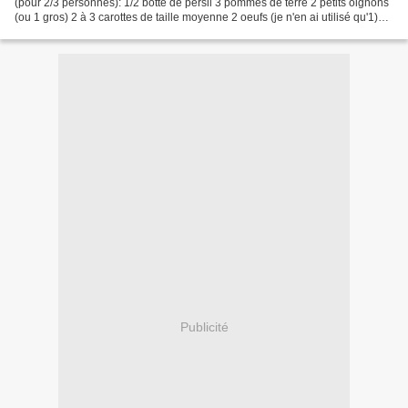
(pour 2/3 personnes): 1/2 botte de persil 3 pommes de terre 2 petits oignons
(ou 1 gros) 2 à 3 carottes de taille moyenne 2 oeufs (je n'en ai utilisé qu'1)
sel, épices (curcuma,...
Publicité