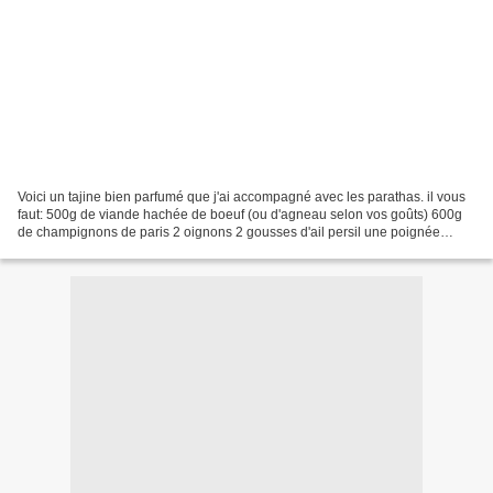
Voici un tajine bien parfumé que j'ai accompagné avec les parathas. il vous
faut: 500g de viande hachée de boeuf (ou d'agneau selon vos goûts) 600g
de champignons de paris 2 oignons 2 gousses d'ail persil une poignée
d'olives vertes sel, poivre, cumin,...