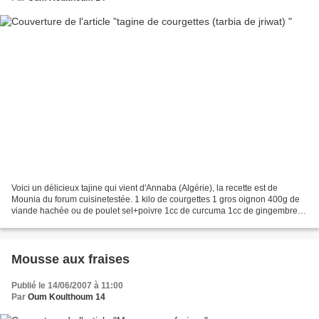
Voici un délicieux tajine qui vient d'Annaba (Algérie), la recette est de
Mounia du forum cuisinetestée. 1 kilo de courgettes 1 gros oignon 400g de
viande hachée ou de poulet sel+poivre 1cc de curcuma 1cc de gingembre
1cc de tabil (ras el hanout) 2 gousses...
Mousse aux fraises
Publié le 14/06/2007 à 11:00
Par
Oum Koulthoum 14