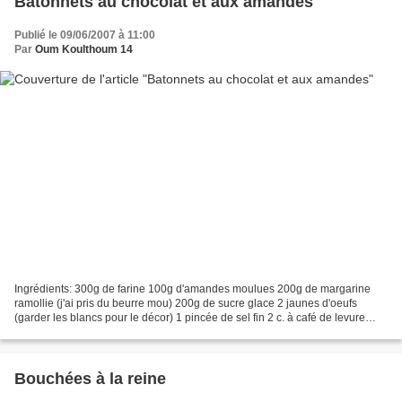
Batonnets au chocolat et aux amandes
Publié le 09/06/2007 à 11:00
Par
Oum Koulthoum 14
Ingrédients: 300g de farine 100g d'amandes moulues 200g de margarine
ramollie (j'ai pris du beurre mou) 200g de sucre glace 2 jaunes d'oeufs
(garder les blancs pour le décor) 1 pincée de sel fin 2 c. à café de levure
chimique 2 c. à café d'extrait de...
Bouchées à la reine