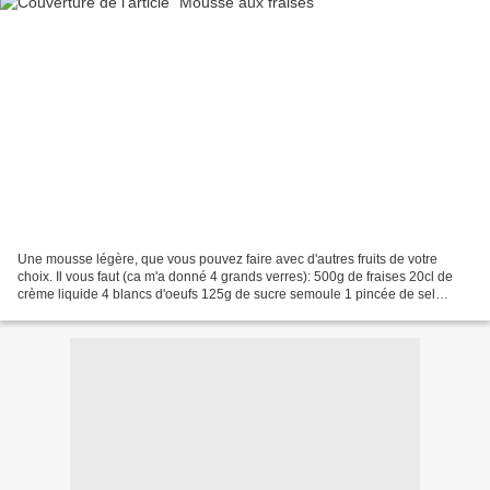
Une mousse légère, que vous pouvez faire avec d'autres fruits de votre
choix. Il vous faut (ca m'a donné 4 grands verres): 500g de fraises 20cl de
crème liquide 4 blancs d'oeufs 125g de sucre semoule 1 pincée de sel
Mixez les fraises puis passez le coulis...