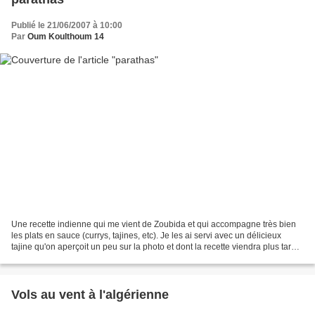
Publié le 21/06/2007 à 10:00
Par
Oum Koulthoum 14
Une recette indienne qui me vient de Zoubida et qui accompagne très bien
les plats en sauce (currys, tajines, etc). Je les ai servi avec un délicieux
tajine qu'on aperçoit un peu sur la photo et dont la recette viendra plus tard.
il vous faut: 320 g de...
Vols au vent à l'algérienne