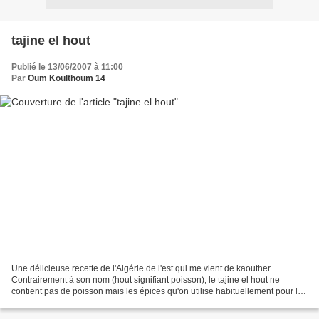
tajine el hout
Publié le 13/06/2007 à 11:00
Par
Oum Koulthoum 14
Une délicieuse recette de l'Algérie de l'est qui me vient de kaouther.
Contrairement à son nom (hout signifiant poisson), le tajine el hout ne
contient pas de poisson mais les épices qu'on utilise habituellement pour le
poisson Il vous faut: 400g de viande...