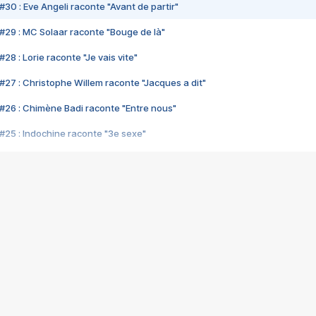
#30 : Eve Angeli raconte "Avant de partir"
#29 : MC Solaar raconte "Bouge de là"
28 : Lorie raconte "Je vais vite"
#27 : Christophe Willem raconte "Jacques a dit"
#26 : Chimène Badi raconte "Entre nous"
#25 : Indochine raconte "3e sexe"
#24 : Zaho raconte "C'est chelou"
#23 : Patrick Bruel raconte "Au café des délices"
#22 : Kyo raconte "Le chemin"
#21 : Nolwenn Leroy raconte "Cassé"
#20 : Patrick Hernandez raconte "Born to be alive"
#19 : Lorie raconte "Près de moi"
#18 : Michael Jones raconte "A nos actes manqués" (avec Jean-Jacque