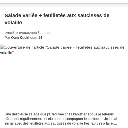
utilisé de l'agartine...
Salade variée + feuilletés aux saucisses de
volaille
Publié le 09/04/2008 à 08:35
Par
Oum Koulthoum 14
Une délicieuse salade que j'ai trouvée chez kaouther et que je referais
sûrement régulièrement cet été pour accompagner le barbecue. Je les ai
servis avec des feuilletés aux saucisses de volaille très rapides à faire.
Salade variée Il vous faut: 2 à 3...