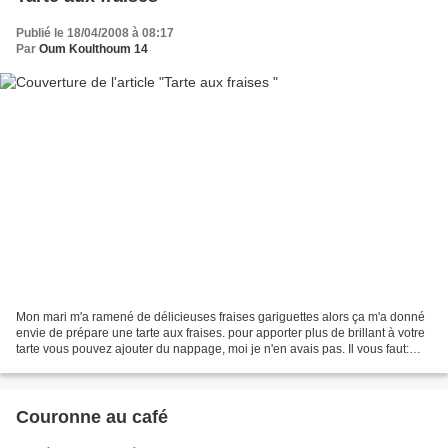
Publié le 18/04/2008 à 08:17
Par
Oum Koulthoum 14
Mon mari m'a ramené de délicieuses fraises gariguettes alors ça m'a donné
envie de prépare une tarte aux fraises. pour apporter plus de brillant à votre
tarte vous pouvez ajouter du nappage, moi je n'en avais pas. Il vous faut:
250g de farine 125g de...
Couronne au café