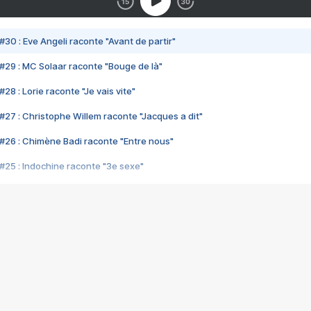
#30 : Eve Angeli raconte "Avant de partir"
#29 : MC Solaar raconte "Bouge de là"
28 : Lorie raconte "Je vais vite"
#27 : Christophe Willem raconte "Jacques a dit"
#26 : Chimène Badi raconte "Entre nous"
#25 : Indochine raconte "3e sexe"
#24 : Zaho raconte "C'est chelou"
#23 : Patrick Bruel raconte "Au café des délices"
#22 : Kyo raconte "Le chemin"
#21 : Nolwenn Leroy raconte "Cassé"
#20 : Patrick Hernandez raconte "Born to be alive"