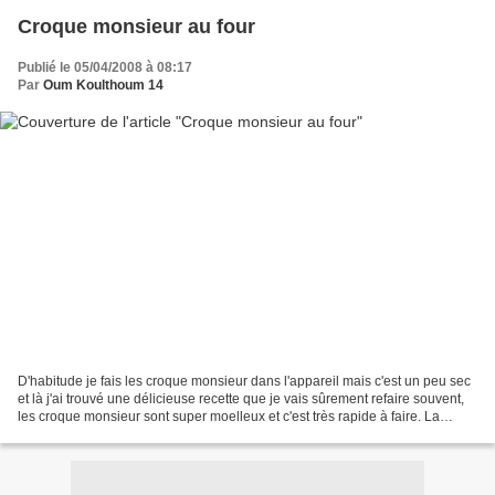
Croque monsieur au four
Publié le 05/04/2008 à 08:17
Par
Oum Koulthoum 14
D'habitude je fais les croque monsieur dans l'appareil mais c'est un peu sec
et là j'ai trouvé une délicieuse recette que je vais sûrement refaire souvent,
les croque monsieur sont super moelleux et c'est très rapide à faire. La
recette vient de tatiana91...