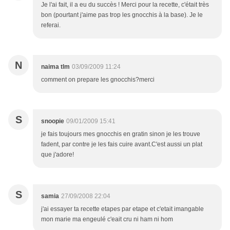
Je l'ai fait, il a eu du succès ! Merci pour la recette, c'était très
bon (pourtant j'aime pas trop les gnocchis à la base). Je le
referai.
N
naima tlm
03/09/2009 11:24
comment on prepare les gnocchis?merci
S
snoopie
09/01/2009 15:41
je fais toujours mes gnocchis en gratin sinon je les trouve
fadent, par contre je les fais cuire avant.C'est aussi un plat
que j'adore!
S
samia
27/09/2008 22:04
j'ai essayer ta recette etapes par etape et c'etait imangable
mon marie ma engeulé c'eait cru ni ham ni hom