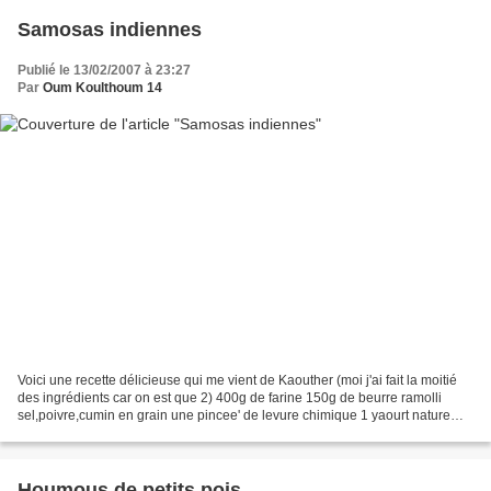
Samosas indiennes
Publié le 13/02/2007 à 23:27
Par
Oum Koulthoum 14
Voici une recette délicieuse qui me vient de Kaouther (moi j'ai fait la moitié
des ingrédients car on est que 2) 400g de farine 150g de beurre ramolli
sel,poivre,cumin en grain une pincee' de levure chimique 1 yaourt nature
Melanger tous les ingredients...
Houmous de petits pois