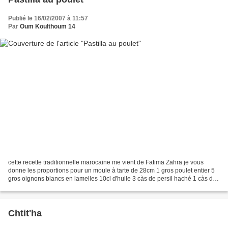
Publié le 16/02/2007 à 11:57
Par
Oum Koulthoum 14
cette recette traditionnelle marocaine me vient de Fatima Zahra je vous
donne les proportions pour un moule à tarte de 28cm 1 gros poulet entier 5
gros oignons blancs en lamelles 10cl d'huile 3 càs de persil haché 1 càs de
gingembre 1/2 càc de colorant...
Chtit'ha