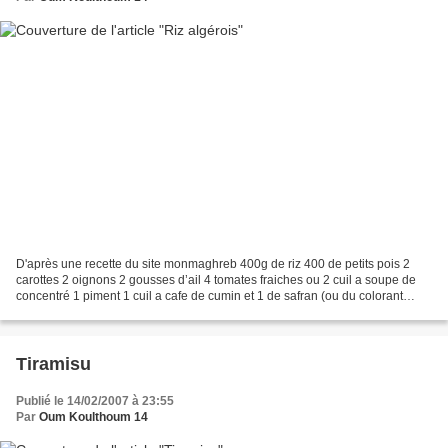
D'après une recette du site monmaghreb 400g de riz 400 de petits pois 2
carottes 2 oignons 2 gousses d’ail 4 tomates fraiches ou 2 cuil a soupe de
concentré 1 piment 1 cuil a cafe de cumin et 1 de safran (ou du colorant
alimentaire) 5 cuil a soupe d'huile...
Tiramisu
Publié le 14/02/2007 à 23:55
Par
Oum Koulthoum 14