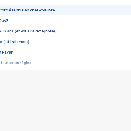
nsformé l’ennui en chef-d’œuvre
 DayZ
 a 13 ans (et vous l'avez ignoré)
e (littéralement)
im Rayan
 toutes les règles
s les jeux vidéo
us choquant de Rockstar ? - Le scandale BULLY
e plus moche de Steam
du RÊVE tourne au CAUCHEMAR
pendant 8 heures
it… à tort