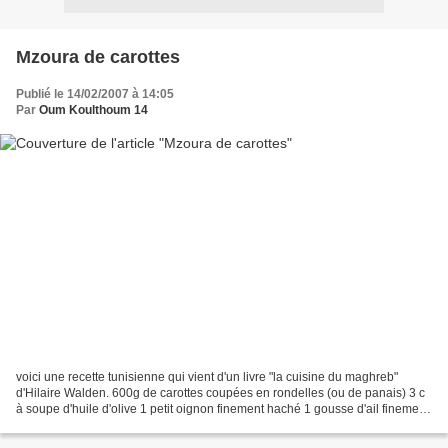
Mzoura de carottes
Publié le 14/02/2007 à 14:05
Par
Oum Koulthoum 14
voici une recette tunisienne qui vient d'un livre "la cuisine du maghreb"
d'Hilaire Walden. 600g de carottes coupées en rondelles (ou de panais) 3 c
à soupe d'huile d'olive 1 petit oignon finement haché 1 gousse d'ail finement
hachée 1 c. à café d'harissa...