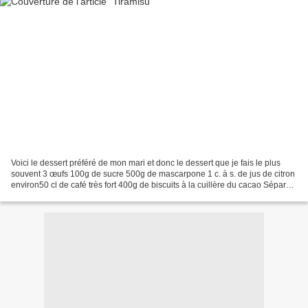
Voici le dessert préféré de mon mari et donc le dessert que je fais le plus
souvent 3 œufs 100g de sucre 500g de mascarpone 1 c. à s. de jus de citron
environ50 cl de café très fort 400g de biscuits à la cuillère du cacao Séparez
les blancs des jaunes....