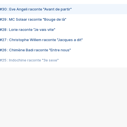
#30 : Eve Angeli raconte "Avant de partir"
#29 : MC Solaar raconte "Bouge de là"
28 : Lorie raconte "Je vais vite"
#27 : Christophe Willem raconte "Jacques a dit"
#26 : Chimène Badi raconte "Entre nous"
#25 : Indochine raconte "3e sexe"
#24 : Zaho raconte "C'est chelou"
#23 : Patrick Bruel raconte "Au café des délices"
#22 : Kyo raconte "Le chemin"
#21 : Nolwenn Leroy raconte "Cassé"
#20 : Patrick Hernandez raconte "Born to be alive"
#19 : Lorie raconte "Près de moi"