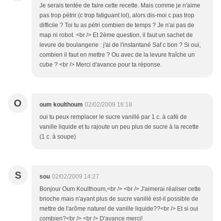
Je serais tentée de faire cette recette. Mais comme je n'aime
pas trop pétrir (c trop fatiguant lol), alors dis-moi c pas trop
difficile ? Toi tu as pétri combien de temps ? Je n'ai pas de
map ni robot. <br /> Et 2ème question, il faut un sachet de
levure de boulangerie : j'ai de l'instantané Saf c bon ? Si oui,
combien il faut en mettre ? Ou avec de la levure fraîche un
cube ? <br /> Merci d'avance pour ta réponse.
O
oum koulthoum
02/02/2009 16:18
oui tu peux remplacer le sucre vanillé par 1 c. à café de
vanille liquide et tu rajoute un peu plus de sucre à la recette
(1 c. à soupe)
S
sou
02/02/2009 14:27
Bonjour Oum Koulthoum,<br /> <br /> J'aimerai réaliser cette
brioche mais n'ayant plus de sucre vanillé est-il possible de
mettre de l'arôme naturel de vanille liquide??<br /> Et si oui
combien?<br /> <br /> D'avance merci!