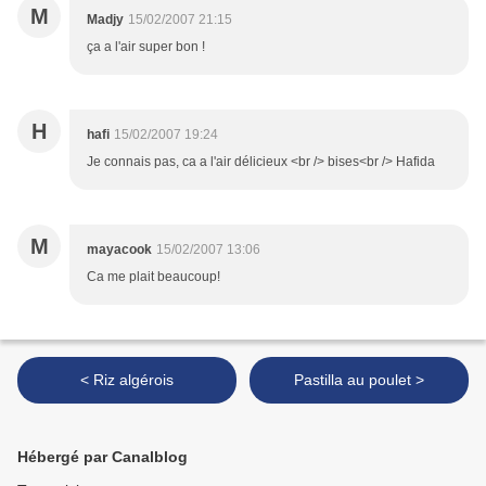
M
Madjy
15/02/2007 21:15
ça a l'air super bon !
H
hafi
15/02/2007 19:24
Je connais pas, ca a l'air délicieux <br /> bises<br /> Hafida
M
mayacook
15/02/2007 13:06
Ca me plait beaucoup!
< Riz algérois
Pastilla au poulet >
Hébergé par Canalblog