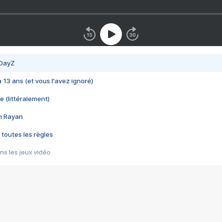
 DayZ
 a 13 ans (et vous l'avez ignoré)
e (littéralement)
im Rayan
 toutes les règles
s les jeux vidéo
us choquant de Rockstar ? - Le scandale BULLY
e plus moche de Steam
du RÊVE tourne au CAUCHEMAR