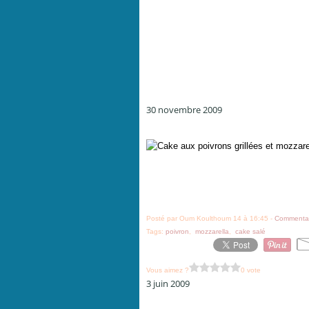
30 novembre 2009
Posté par Oum Koulthoum 14 à 16:45 -
Commentai
Tags:
poivron
,
mozzarella
,
cake salé
Vous aimez ?
0 vote
3 juin 2009