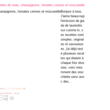
ettes de veau, champignons, tomates cerises et mozzarella
Bonjour à tous,
J'aime beaucoup
l'emission de gia
da de laurentiis
sur cuisine tv, s
es recettes sont
simples, original
es et savoureus
es. j'ai déjà test
é plusieurs recet
tes qui étaient à
chaque fois réus
sies, voici nota
mment des orec
chiette servi ave
c des...
res [
…
]
- Permalien [
#
]
orecchiette
,
veau