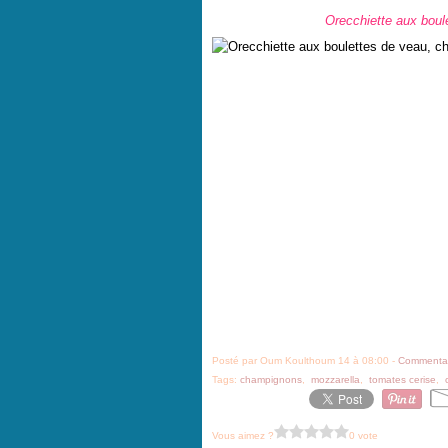
Orecchiette aux boul
Posté par Oum Koulthoum 14 à 08:00 -
Commentai
Tags:
champignons
,
mozzarella
,
tomates cerise
,
Vous aimez ?
0 vote