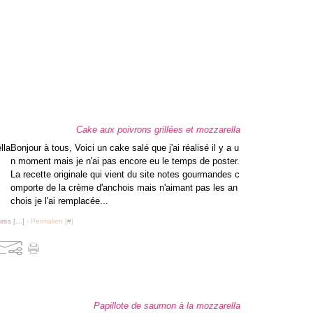
Cake aux poivrons grillées et mozzarella
Bonjour à tous, Voici un cake salé que j'ai réalisé il y a u
n moment mais je n'ai pas encore eu le temps de poster.
La recette originale qui vient du site notes gourmandes c
omporte de la crème d'anchois mais n'aimant pas les an
chois je l'ai remplacée...
res [
…
]
- Permalien [
#
]
Papillote de saumon à la mozzarella