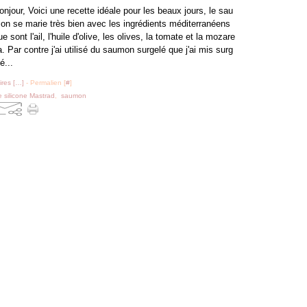
onjour, Voici une recette idéale pour les beaux jours, le sau
on se marie très bien avec les ingrédients méditerranéens
ue sont l'ail, l'huile d'olive, les olives, la tomate et la mozare
la. Par contre j'ai utilisé du saumon surgelé que j'ai mis surg
é...
res [
…
]
- Permalien [
#
]
e silicone Mastrad
,
saumon