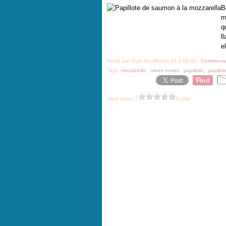
B
m
q
l
el
Posté par Oum Koulthoum 14 à 08:00 -
Commentai
Tags:
mozzarella
,
olives noires
,
papillote
,
papillot
Vous aimez ?
0 vote