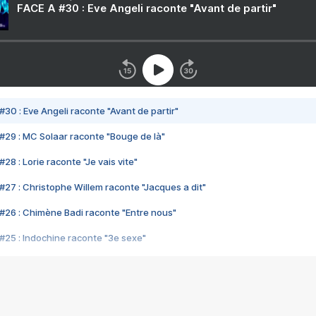
FACE A #30 : Eve Angeli raconte "Avant de partir"
#30 : Eve Angeli raconte "Avant de partir"
#29 : MC Solaar raconte "Bouge de là"
28 : Lorie raconte "Je vais vite"
#27 : Christophe Willem raconte "Jacques a dit"
#26 : Chimène Badi raconte "Entre nous"
#25 : Indochine raconte "3e sexe"
#24 : Zaho raconte "C'est chelou"
#23 : Patrick Bruel raconte "Au café des délices"
#22 : Kyo raconte "Le chemin"