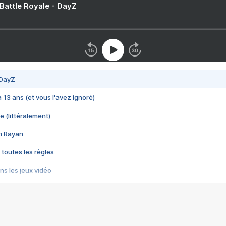
 Battle Royale - DayZ
 DayZ
 a 13 ans (et vous l'avez ignoré)
e (littéralement)
im Rayan
 toutes les règles
s les jeux vidéo
us choquant de Rockstar ? - Le scandale BULLY
e plus moche de Steam
du RÊVE tourne au CAUCHEMAR