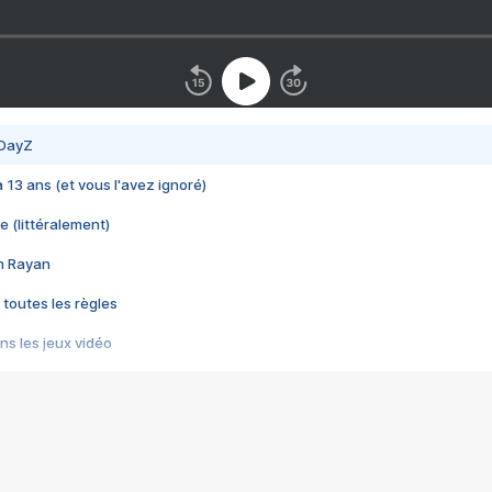
 DayZ
 a 13 ans (et vous l'avez ignoré)
e (littéralement)
im Rayan
 toutes les règles
s les jeux vidéo
us choquant de Rockstar ? - Le scandale BULLY
e plus moche de Steam
du RÊVE tourne au CAUCHEMAR