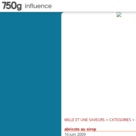
MILLE ET UNE SAVEURS
>
CATEGORIES
>
abricots au sirop
16 juin 2009