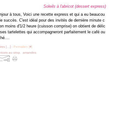
Soleils à l'abricot (dessert express)
njour à tous, Voici une recette express et qui a eu beaucou
de succès. C'est idéal pour des invités de dernière minute c
 en moins d'1/2 heure (cuisson comprise) on obtient de délic
uses tartelettes qui accompagneront parfaitement le café ou
thé....
res [
…
]
- Permalien [
#
]
ricots au sirop
,
amandes