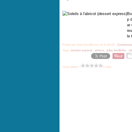
Bo
p 
ar
ie
le 
Posté par Oum Koulthoum 14 à 08:00 -
Commentai
Tags:
dessert express
,
abricot
,
pâte feuilletée
,
ab
Vous aimez ?
0 vote