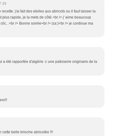
7:39
recette. j'ai fait des etoiles aux abricots ou il faut laisser la
st plus rapide, je la mets de côté.<br /> j' aime beaucoup
 clic...<br /> Bonne soirée<br /> iza:)<br /> je continue ma
i a été rapportée d'algérie :c une patisserie originaire de la
avo!!
 cette belle brioche abricotée !!!