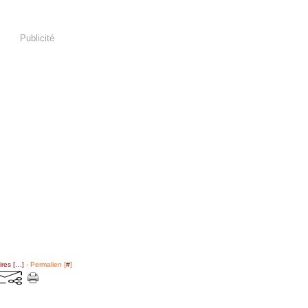
Publicité
res [
…
]
- Permalien [
#
]