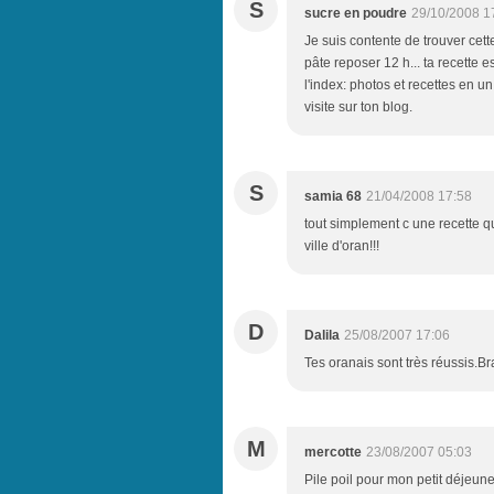
S
sucre en poudre
29/10/2008 1
Je suis contente de trouver cette 
pâte reposer 12 h... ta recette e
l'index: photos et recettes en un
visite sur ton blog.
S
samia 68
21/04/2008 17:58
tout simplement c une recette qu
ville d'oran!!!
D
Dalila
25/08/2007 17:06
Tes oranais sont très réussis.Br
M
mercotte
23/08/2007 05:03
Pile poil pour mon petit déjeuner