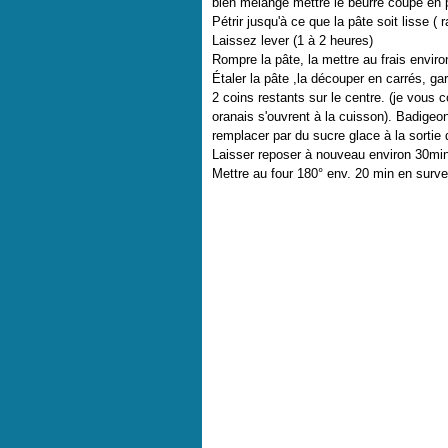
bien mélangé mettre le beurre coupé en 
Pétrir jusqu'à ce que la pâte soit lisse ( r
Laissez lever (1 à 2 heures)
Rompre la pâte, la mettre au frais enviro
Étaler la pâte ,la découper en carrés, ga
2 coins restants sur le centre. (je vous 
oranais s'ouvrent à la cuisson). Badigeo
remplacer par du sucre glace à la sortie 
Laisser reposer à nouveau environ 30min
Mettre au four 180° env. 20 min en survei