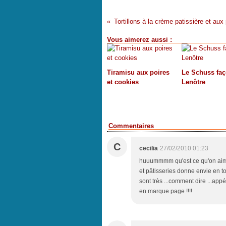
Tortillons à la crème patissière et aux
Vous aimerez aussi :
Tiramisu aux poires
Le Schuss fa
et cookies
Lenôtre
Commentaires
C
cecilia
27/02/2010 01:23
huuummmm qu'est ce qu'on aimera
et pâtisseries donne envie en to
sont très ...comment dire ...appé
en marque page !!!!