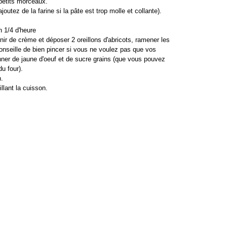
petits morceaux.
ajoutez de la farine si la pâte est trop molle et collante).
n 1/4 d'heure
rnir de crème et déposer 2 oreillons d'abricots, ramener les
conseille de bien pincer si vous ne voulez pas que vos
nner de jaune d'oeuf et de sucre grains (que vous pouvez
du four).
.
llant la cuisson.