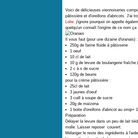
Voici de délicieuses viennoiseries comp
pâtissière et d'oreillons d'abricots. J'ai t
Lolie
. j'ignore pourquoi on appelle égale
quelqu'un connaît l'origine de ce nom ça 
Il vous faut (pour une dizaine d'oranais) :
250g de farine fluide à pâtisserie
1 oeuf
10 cl de lait
10 g de levure de boulangerie fraîche 
2 c à s de sucre
120g de beurre
pour la crème pâtissière :
25cl de lait
3 jaunes d'oeuf
3 cuill à soupe de sucre
20g de maïzena
1 boite d'oreillons d'abricot au sirop+ 
Préparation
Délayer la levure dans un peu de lait tièd
molle. Laisser reposer couvert.
Mélanger le reste des ingrédients à l'aide