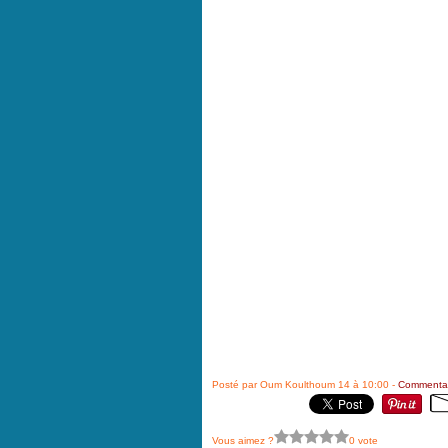
Posté par Oum Koulthoum 14 à 10:00 -
Commentai
Vous aimez ?
0 vote