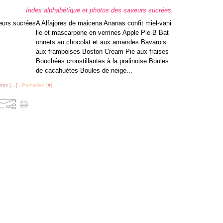
Index alphabétique et photos des saveurs sucrées
A Alfajores de maicena Ananas confit miel-vani
lle et mascarpone en verrines Apple Pie B Bat
onnets au chocolat et aux amandes Bavarois
aux framboises Boston Cream Pie aux fraises
Bouchées croustillantes à la pralinoise Boules
de cacahuètes Boules de neige...
res [
…
]
- Permalien [
#
]