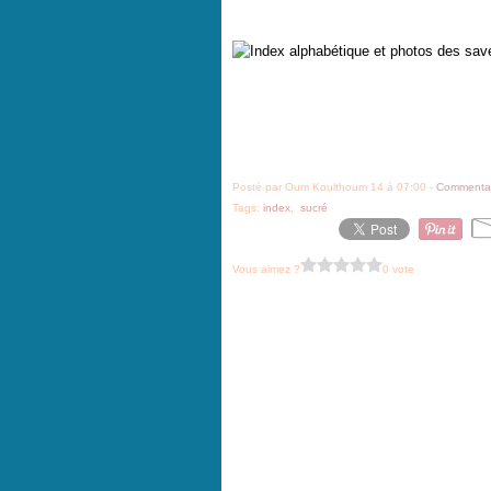
Posté par Oum Koulthoum 14 à 07:00 -
Commentai
Tags:
index
,
sucré
Vous aimez ?
0 vote