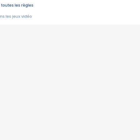
 toutes les règles
s les jeux vidéo
us choquant de Rockstar ? - Le scandale BULLY
e plus moche de Steam
du RÊVE tourne au CAUCHEMAR
pendant 8 heures
it… à tort
umiliés par un jeu vidéo
ire - Final Fantasy 8
ti un empire - Age of Empires
story DOFUS
tard, il crée l'un des pires jeux de tous les temps, MindsEye.