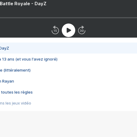
 Battle Royale - DayZ
 DayZ
 a 13 ans (et vous l'avez ignoré)
e (littéralement)
im Rayan
 toutes les règles
s les jeux vidéo
us choquant de Rockstar ? - Le scandale BULLY
e plus moche de Steam
du RÊVE tourne au CAUCHEMAR