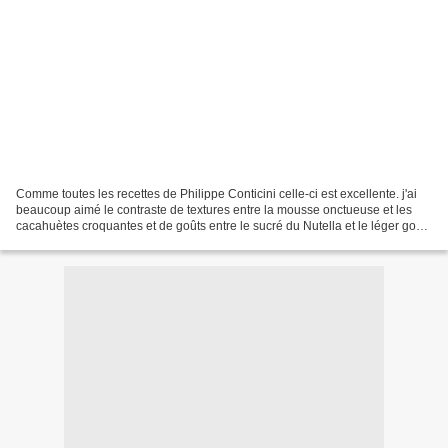
Comme toutes les recettes de Philippe Conticini celle-ci est excellente. j'ai
beaucoup aimé le contraste de textures entre la mousse onctueuse et les
cacahuètes croquantes et de goûts entre le sucré du Nutella et le léger goût
salé des cacahuètes. La...