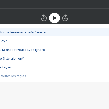
nsformé l’ennui en chef-d’œuvre
 DayZ
 a 13 ans (et vous l'avez ignoré)
e (littéralement)
im Rayan
 toutes les règles
s les jeux vidéo
us choquant de Rockstar ? - Le scandale BULLY
e plus moche de Steam