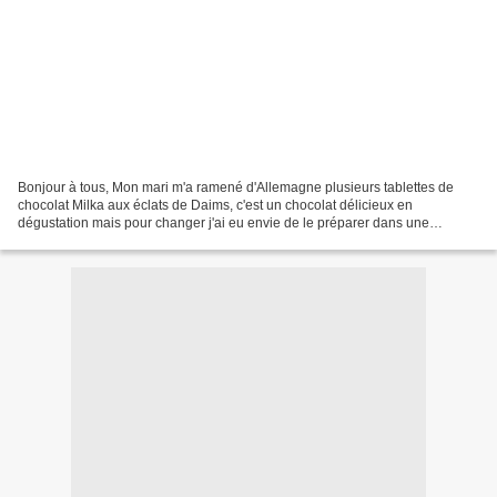
Bonjour à tous, Mon mari m'a ramené d'Allemagne plusieurs tablettes de
chocolat Milka aux éclats de Daims, c'est un chocolat délicieux en
dégustation mais pour changer j'ai eu envie de le préparer dans une
mousse et c'était très bon car la mousse était...