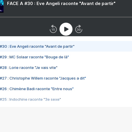
FACE A #30 : Eve Angeli raconte "Avant de partir"
#30 : Eve Angeli raconte "Avant de partir"
#29 : MC Solaar raconte "Bouge de là"
28 : Lorie raconte "Je vais vite"
#27 : Christophe Willem raconte "Jacques a dit"
#26 : Chimène Badi raconte "Entre nous"
#25 : Indochine raconte "3e sexe"
#24 : Zaho raconte "C'est chelou"
#23 : Patrick Bruel raconte "Au café des délices"
#22 : Kyo raconte "Le chemin"