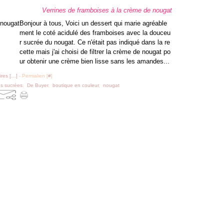
Verrines de framboises à la crème de nougat
Bonjour à tous, Voici un dessert qui marie agréable
ment le coté acidulé des framboises avec la douceu
r sucrée du nougat. Ce n'était pas indiqué dans la re
cette mais j'ai choisi de filtrer la crème de nougat po
ur obtenir une crème bien lisse sans les amandes...
res [
…
]
- Permalien [
#
]
es sucrées
,
De Buyer
,
boutique en couleur
,
nougat