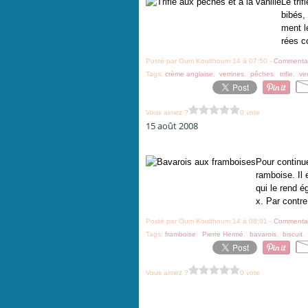
Le tri
bibés,
ment l
rées co
Posté par Oum Koulthoum 14 à 07:50 -
Commentai
Tags:
crème anglaise
,
verrines
,
pêches
,
trifle
,
ve
Vous aimez ?
0 vote
15 août 2008
Pour continue
ramboise. Il 
qui le rend é
x. Par contre
Posté par Oum Koulthoum 14 à 08:01 -
Commentai
Tags:
framboise
,
Pierre Hermé
,
bavarois
,
biscuit
Vous aimez ?
0 vote