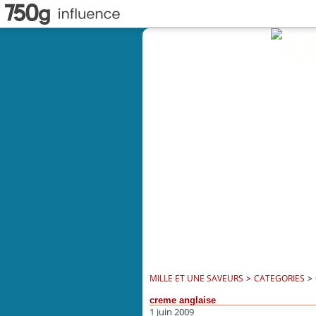
MILLE ET UNE SAVEURS
>
CATEGORIES
>
creme anglaise
1 juin 2009