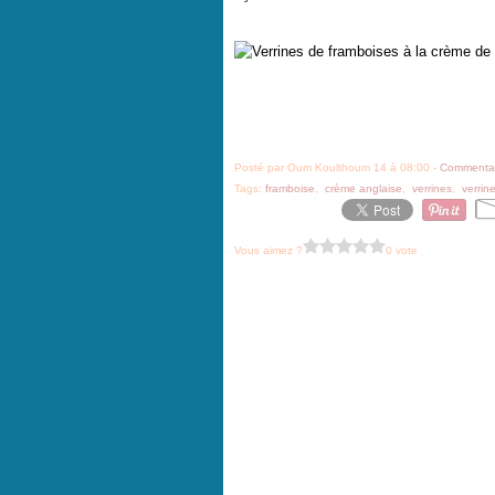
Posté par Oum Koulthoum 14 à 08:00 -
Commentai
Tags:
framboise
,
crème anglaise
,
verrines
,
verrin
Vous aimez ?
0 vote