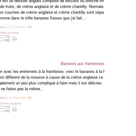
fle est un dessert anglais composé de biscuits ou brioche im
 de fruits, de crème anglaise et de crème chantilly. Normale
es couches de crème anglaise et crème chantilly sont sépa
mme dans le trifle bananes fraises que j'ai fait...
res [
…
]
- Permalien [
#
]
rrines sucrées
Bavarois aux framboises
r avec les entremets à la framboise, voici le bavarois à la f
est différent de la mousse à cause de la crème anglaise ce
galement un peu plus compliqué à faire mais il est délicieu
 ne faites pas la même...
res [
…
]
- Permalien [
#
]
,
crème anglaise