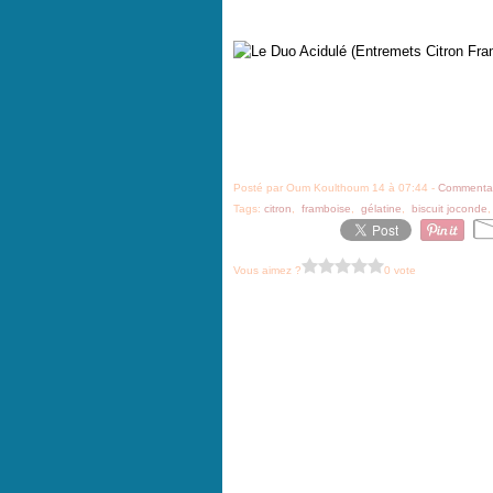
Posté par Oum Koulthoum 14 à 07:44 -
Commentai
Tags:
citron
,
framboise
,
gélatine
,
biscuit joconde
Vous aimez ?
0 vote