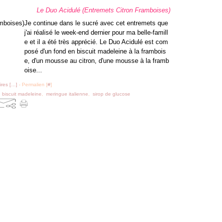
Le Duo Acidulé (Entremets Citron Framboises)
Je continue dans le sucré avec cet entremets que
j'ai réalisé le week-end dernier pour ma belle-famill
e et il a été très apprécié. Le Duo Acidulé est com
posé d'un fond en biscuit madeleine à la frambois
e, d'un mousse au citron, d'une mousse à la framb
oise...
res [
…
]
- Permalien [
#
]
,
biscuit madeleine
,
meringue italienne
,
sirop de glucose