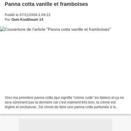
Panna cotta vanille et framboises
Publié le 07/11/2008 à 09:22
Par
Oum Koulthoum 14
Voici ma première panna cotta (qui signifie "crème cuite" en italien) et ça ne
sera sûrement pas la dernière car c'est vraiment très bon, la crème est
légère et onctueuse. J'ai choisi de faire une panna cotta parfumée à la
vanille surmontée d'un nappage...