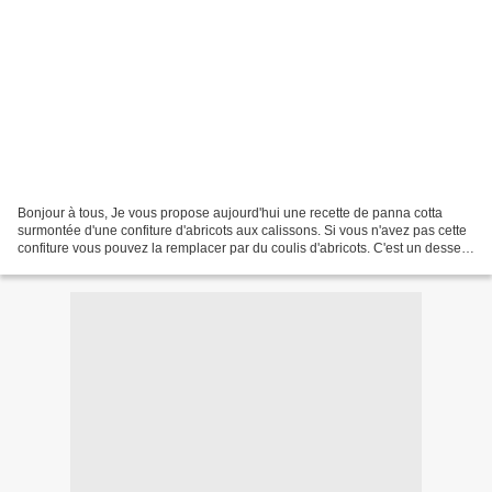
Bonjour à tous, Je vous propose aujourd'hui une recette de panna cotta
surmontée d'une confiture d'abricots aux calissons. Si vous n'avez pas cette
confiture vous pouvez la remplacer par du coulis d'abricots. C'est un dessert
facile à faire et qui plaît...