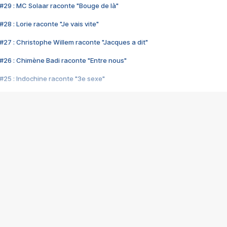
#29 : MC Solaar raconte "Bouge de là"
28 : Lorie raconte "Je vais vite"
#27 : Christophe Willem raconte "Jacques a dit"
#26 : Chimène Badi raconte "Entre nous"
#25 : Indochine raconte "3e sexe"
#24 : Zaho raconte "C'est chelou"
#23 : Patrick Bruel raconte "Au café des délices"
#22 : Kyo raconte "Le chemin"
#21 : Nolwenn Leroy raconte "Cassé"
#20 : Patrick Hernandez raconte "Born to be alive"
#19 : Lorie raconte "Près de moi"
#18 : Michael Jones raconte "A nos actes manqués" (avec Jean-Jacque
#17 : Khaled raconte "Aïcha"