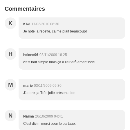
Commentaires
K
Kiwi
17/03/2010 08:30
Je note la recette, ça me plait beaucoup!
H
helene06
03/11/2009 18:25
c'est tout simple mais ça a l'air drôlement bon!
M
marie
03/11/2009 09:30
J'adore ça!Très jolie présentation!
N
Naima
26/10/2009 04:41
C'est divin, merci pour le partage.