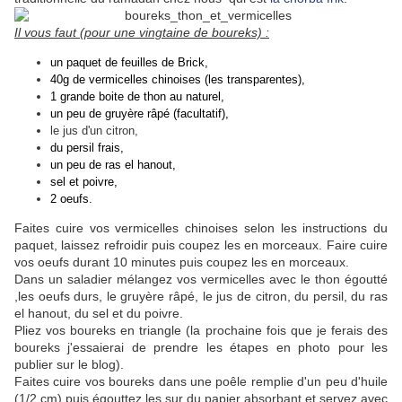
Il vous faut (pour une vingtaine de boureks) :
un paquet de feuilles de Brick,
40g de vermicelles chinoises (les transparentes),
1 grande boite de thon au naturel,
un peu de gruyère râpé (facultatif),
le jus d'un citron,
du persil frais,
un peu de ras el hanout,
sel et poivre,
2 oeufs.
Faites cuire vos vermicelles chinoises selon les instructions du
paquet, laissez refroidir puis coupez les en morceaux. Faire cuire
vos oeufs durant 10 minutes puis coupez les en morceaux.
Dans un saladier mélangez vos vermicelles avec le thon
égoutté
,les oeufs durs, le gruyère râpé, le jus de citron, du persil, du ras
el hanout, du sel et du poivre.
Pliez vos boureks en triangle (la prochaine fois que je ferais des
boureks j'essaierai de prendre les étapes en photo pour les
publier sur le blog).
Faites cuire vos boureks dans une poêle remplie d'un peu d'huile
(1/2 cm) puis égouttez les sur du papier absorbant et servez avec