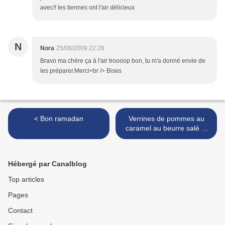
avec!! les tiennes ont l'air délicieux
N
Nora
25/08/2009 22:28
Bravo ma chère ça à l'air troooop bon, tu m'a donné envie de
les préparer.Merci<br /> Bises
< Bon ramadan
Verrines de pommes au
caramel au beurre salé et
mousse de mascarpone >
Hébergé par Canalblog
Top articles
Pages
Contact