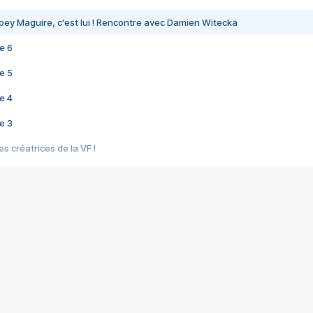
bey Maguire, c'est lui ! Rencontre avec Damien Witecka
e 6
e 5
e 4
e 3
s créatrices de la VF !
e 2
e 1
e Mektoub My Love arrive enfin ! Rencontre avec Shaïn Boumedine et Sal
i : après Toni en famille
elle réalise le bouleversant Dites lui que je l'aime
ais ! Rencontre autour de Vie privée de Rebecca Zlotowski