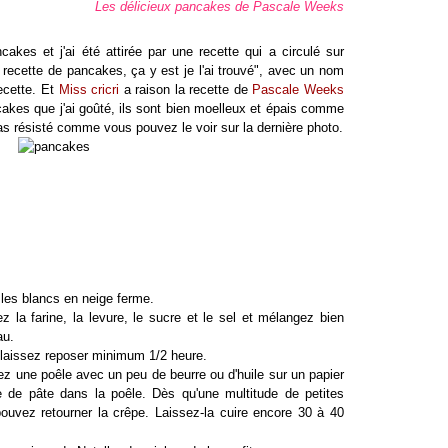
Les délicieux pancakes de Pascale Weeks
kes et j'ai été attirée par une recette qui a circulé sur
 recette de pancakes, ça y est je l'ai trouvé", avec un nom
recette. Et
Miss cricri
a raison la recette de
Pascale Weeks
cakes que j'ai goûté, ils sont bien moelleux et épais comme
pas résisté comme vous pouvez le voir sur la dernière photo.
 les blancs en neige ferme.
z la farine, la levure, le sucre et le sel et mélangez bien
au.
t laissez reposer minimum 1/2 heure.
ez une poêle avec un peu de beurre ou d'huile sur un papier
e de pâte dans la poêle. Dès qu'une multitude de petites
ouvez retourner la crêpe. Laissez-la cuire encore 30 à 40