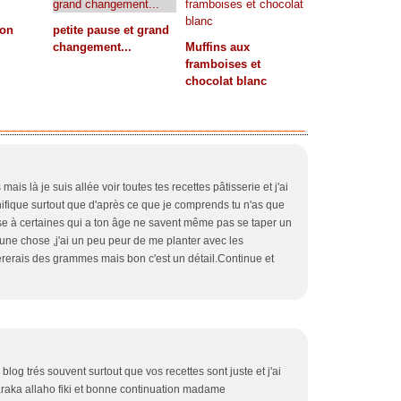
çon
petite pause et grand
changement...
Muffins aux
framboises et
chocolat blanc
ais là je suis allée voir toutes tes recettes pâtisserie et j'ai
gnifique surtout que d'après ce que je comprends tu n'as que
 à certaines qui a ton âge ne savent même pas se taper un
 une chose ,j'ai un peu peur de me planter avec les
fèrerais des grammes mais bon c'est un détail.Continue et
 blog trés souvent surtout que vos recettes sont juste et j'ai
baraka allaho fiki et bonne continuation madame