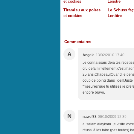
Tiramisu aux poires
Le Schuss fa
et cookies
Lenôtre
Commentaires
A
Angele
13/02/2010 17:40
Je connaissais déjà tes recettes m
cru défaillir tellement c'est ma
25 ans.Chapeau!Quand je pense
coup de poing dans l'oeil!Juste
"mesures"que tu utilises je pré
encore bravo.
N
nawel78
06/10/2009 12:39
al salam alaykom..je visite votre
réussi à les faire (pas toutes).