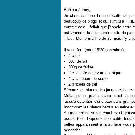
Bonjour à tous,
Je cherchais une bonne recette de panca
beaucoup de blogs et qui s'intitule "THE
comme-cela il fallait que j'essaie cette 
est vraiment la meilleure recette de pan
il faut. Même ma fille de 28 mois n'y a 
Il vous faut (pour 15/20 pancakes) :
4 œufs
30cl de lait
300g de farine
2 c. à café de levure chimique
4 c. à soupe de sucre
2 pincées de sel
Séparez les blancs des jaunes et battez
Mélangez les jaunes avec le lait, ajoute
jusqu'à obtention d'une pâte sans grume
Incorporez les blancs battus en neige e
Au moment de servir, chauffez et graiss
essuie tout. Déposez une petite louch
bulles apparaissent à la surface vous p
secondes.