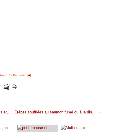
res [
…
]
- Permalien [
#
]
Gratin safrané de st Jacques, crevettes et champignons
Crêpes soufflées au saumon fumé ou à la dinde (petits-fours)