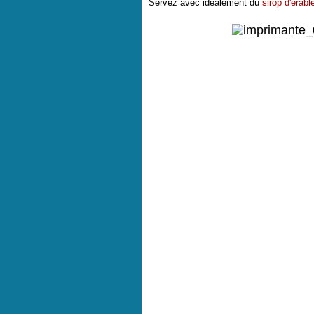
Servez avec idéalement du
sirop d'érab