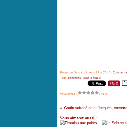
Posté par Oum Koulthoum 14 à 07:45 -
Commentai
Tags:
pancakes
,
sirop d'érable
Vous aimez ?
0 vote
Vous aimerez aussi :