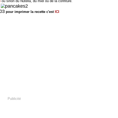
le
ou sinon du Nutella, du miel ou de la confiture.
pour imprimer la recette c'est
ICI
Publicité