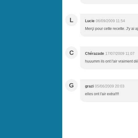
L
Lucie
06/09/2009 11:54
Merçi pour cette recette. J'y ai 
C
Chérazade
17/07/2009 11:07
huuumm ils ont l'air vraiment dél
G
grazi
05/06/2009 20:03
elles ont l'air extra!!!!