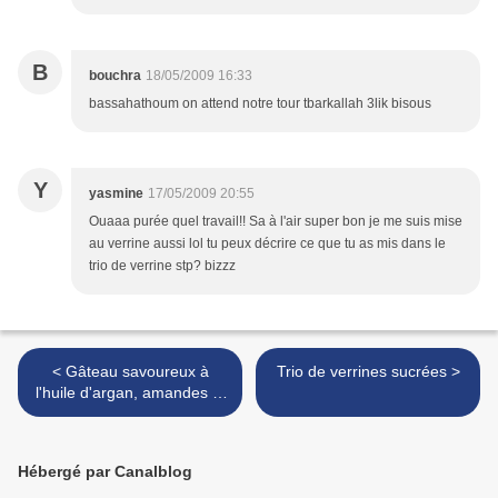
B
bouchra
18/05/2009 16:33
bassahathoum on attend notre tour tbarkallah 3lik bisous
Y
yasmine
17/05/2009 20:55
Ouaaa purée quel travail!! Sa à l'air super bon je me suis mise
au verrine aussi lol tu peux décrire ce que tu as mis dans le
trio de verrine stp? bizzz
< Gâteau savoureux à
Trio de verrines sucrées >
l'huile d'argan, amandes et
miel
Hébergé par Canalblog