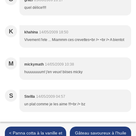
grazi
05/06/2009 20:17
quel délice!!!!
K
khahina
14/05/2009 18:50
Vivement l'ete ... Miammm ces crevettes<br /> <br /> A bientot
M
mickymath
14/05/2009 10:38
huuuuuuum! j'en veux! biises micky
S
Stellla
14/05/2009 04:57
un plat comme je les aime !!!<br /> bz
< Panna cotta à la vanille et
Gâteau savoureux à l'huile