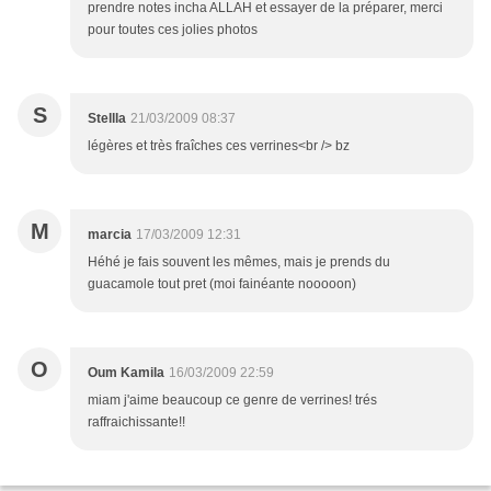
prendre notes incha ALLAH et essayer de la préparer, merci
pour toutes ces jolies photos
S
Stellla
21/03/2009 08:37
légères et très fraîches ces verrines<br /> bz
M
marcia
17/03/2009 12:31
Héhé je fais souvent les mêmes, mais je prends du
guacamole tout pret (moi fainéante nooooon)
O
Oum Kamila
16/03/2009 22:59
miam j'aime beaucoup ce genre de verrines! trés
raffraichissante!!