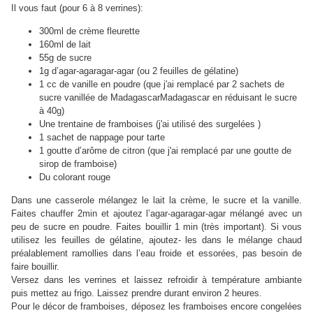
Il vous faut (pour 6 à 8 verrines):
300ml de crème fleurette
160ml de lait
55g de sucre
1g d’agar-agar
agar-agar
(ou 2 feuilles de gélatine)
1 cc de vanille en poudre (que j'ai remplacé par 2 sachets de
sucre vanillée de Madagascar
Madagascar
en réduisant le sucre
à 40g)
Une trentaine de framboises (j'ai utilisé des surgelées )
1 sachet de nappage pour tarte
1 goutte d’arôme de citron (que j'ai remplacé par une goutte de
sirop de framboise)
Du colorant rouge
Dans une casserole mélangez le lait la crème, le sucre et la vanille.
Faites chauffer 2min et ajoutez l’agar-agar
agar-agar
mélangé avec un
peu de sucre en poudre. Faites bouillir 1 min (très important). Si vous
utilisez les feuilles de gélatine, ajoutez- les dans le mélange chaud
préalablement ramollies dans l’eau froide et essorées, pas besoin de
faire bouillir.
Versez dans les verrines et laissez refroidir à température ambiante
puis mettez au frigo. Laissez prendre durant environ 2 heures.
Pour le décor de framboises, déposez les framboises encore congelées