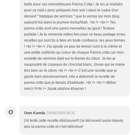
belle pour ces merveilleuses Panna Cotta ! Je les ai réalisés
pour ce midi ( donc préparés hier soir ) dans le cadre d'un
dessert " triptyque de verrines " que tu verras sur mon blog
aujourd hui dans la journee InchaAllah. <br /> <br /> Tes
panna cotta sont une pures merveilles au gout ! Texture
parfaite ! Je te remercie milles fois pour ce beau partage et tes
recettes qui sont tjs à faire en toute confiance, les yeux fermes
! <br /> <br /> J'ai ajouté un peu de lemon curd à la crème et
une petite cuillèrée au coeur de chaque Panna cotta car mon
assiette de verrines était sur le theme du citron. Je les ai
saupoudré de copeaux de chocolat blanc, chose qui se marie
tres bien ac le citron.<br /> <br /> C'est une recette que je
garde bien precieusement, elle a detronné la recette de
panna cotta que je faisais d'habitude. <br /> <br /> Milles
merci !!!<br /> Jazak allahou khayran !
O
Oum Kamila
20/08/2009 06:31
j'AI testé cette recette délicieuse!!! j'ai découvert aussi depuis
peu la panna cotta et c'set délicieux!