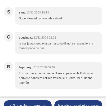
S
sana
13/11/2008 19:13
Super dessert comme jeles aime!!!
C
couzinaaa
12/11/2008 22:52
je n'ai jamais gouté la panna cotta di moi sa resemble a la
mascarpone ou pas
B
bigmumy
12/11/2008 09:40
Encore une superbe crème !!! très appétissante !!!<br /> ta
nouvelle bannière est très très belle !! Bravo <br /> Bonne
journée
< Gratin de pommes de
Paradise bread et sausage