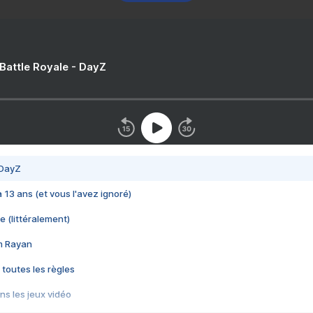
 Battle Royale - DayZ
 DayZ
 a 13 ans (et vous l'avez ignoré)
e (littéralement)
im Rayan
 toutes les règles
s les jeux vidéo