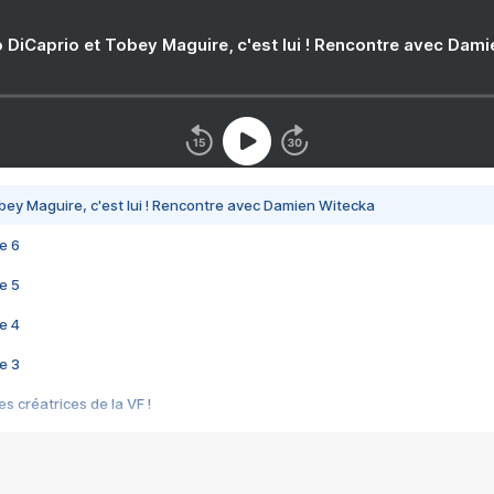
 DiCaprio et Tobey Maguire, c'est lui ! Rencontre avec Dam
bey Maguire, c'est lui ! Rencontre avec Damien Witecka
e 6
e 5
e 4
e 3
s créatrices de la VF !
e 2
e 1