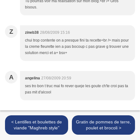
Tu pourras voir ma réalisation sur mon blog.<br /> Gros
bisous.
Z
zineb38
28/08/2009 15:16
chui trop contente on a presque fini ta recette<br /> mais pour
la creme fleurette ien a pas bocoup c pas grave g trouver une
solution merci et a+ bsx+
A
angelina
27/08/2009 20:59
ses tro bon t truc mai fo rever queje les goute ch'te croi pas ta
pas mit d'alcool
< Lentilles et boulettes de
Gratin de pommes de terre,
viande "Maghreb style"
poulet et brocoli >