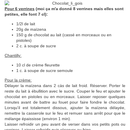
Pour 6 verrines
(moi ça m'a donné 8 verrines mais elles sont
petites, elle font 7 cl):
1/2l de lait
20g de maïzena
150 g de chocolat au lait (cassé en morceaux ou en
pistoles)
2 c. à soupe de sucre
Chantilly:
10 cl de crème fleurette
1 c. à soupe de sucre semoule
Pour la crème:
Délayer la maïzena dans 2 càs de lait froid. Réserver. Porter le
reste du lait à ébullition avec le sucre. Couper le feu et ajouter le
chocolat en pistoles ou en morceaux. Laisser reposer quelques
minutes avant de battre au fouet pour faire fondre le chocolat.
Lorsqu'il est totalement dissous, ajouter la maïzena délayée,
remettre la casserole sur le feu et remuer sans arrêt pour que le
mélange épaississe (environ 1 min).
Laisser refroidir un peu avant de verser dans vos petits pots ou
verrines. Laisser refroidir puis réserver au frigo.