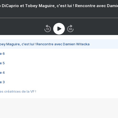
 DiCaprio et Tobey Maguire, c'est lui ! Rencontre avec Dam
bey Maguire, c'est lui ! Rencontre avec Damien Witecka
e 6
e 5
e 4
e 3
s créatrices de la VF !
e 2
e 1