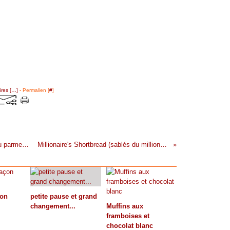
res [
…
]
- Permalien [
#
]
Vitello al parmigiano (gratin de veau au parmesan)
Millionaire's Shortbread (sablés du millionaire)
çon
petite pause et grand
changement...
Muffins aux
framboises et
chocolat blanc