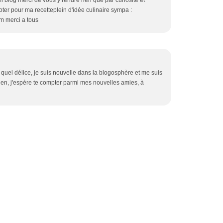
on blog merci de vous y rendre rien que par curiosité et
oter pour ma recetteplein d'idée culinaire sympa :
om merci a tous
 quel délice, je suis nouvelle dans la blogosphère et me suis
ien, j'espère te compter parmi mes nouvelles amies, à