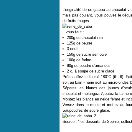
L'originalité de ce gâteau au chocolat v
mais pas coulant, vous pouvez le dégu
de fruits rouges.
Il vous faut :
200g de chocolat noir
125g de beurre
3 oeufs
150g de sucre semoule
100g de farine
80g de poudre d'amandes
2 c. à soupe de sucre glace
Préchauffez le four à 180°C (th. 6). F
soit au bain -marie soit au micro-ondes (
Séparez les blancs des jaunes d'oeuf
chocolat et mélangez. Ajoutez la farine 
Montez les blancs en neige ferme et inco
Versez dans le moule et mettez au four
Saupoudrez de sucre glace.
Source : "les desserts de Sophie, colle