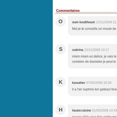
Commentaires
O
oum koulthoum
22/11/2008 11
Moi je te conseille un moule de 
S
sabrina
22/11/2008 10:17
miam miam un delice, je vais le 
combien de diametre je peut le 
K
kaouther
07/05/2008 16:30
il a l'air suplime ton gateau! bra
H
hautecuisine
01/05/2008 14:4