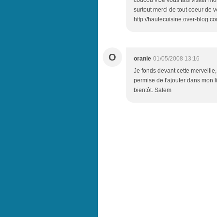
coucou !!!Je vous fais visiter m
surtout merci de tout coeur de v
http://hautecuisine.over-blog.c
O
oranie
01/05/2008 13:16
Je fonds devant cette merveille,
permise de t'ajouter dans mon l
bientôt. Salem