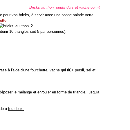
Bricks au thon, oeufs durs et vache qui rit
nte pour vos bricks, à servir avec une bonne salade verte,
ette
.
obtenir 10 triangles soit 5 par personnes):
sé à l'aide d'une fourchette, vache qui rit)+ persil, sel et
déposer le mélange et enrouler en forme de triangle, jusqu'à
ude à
feu doux
.