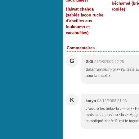
béchamel (bri
Halwat chahda
roulés)
(sablés façon ruche
d'abeilles aux
loukoums et
cacahuètes)
Commentaires
G
GIGI
25/08/2009 22:25
Salam'airlikum<br /> j'ai testé a
pour la recette.
K
koryn
08/12/2008 21:03
J 'adore les briks<br /> <br /> Pt
mais c etait pas top.<br /> Moi je
compliqué.<br /> C 'est le façon