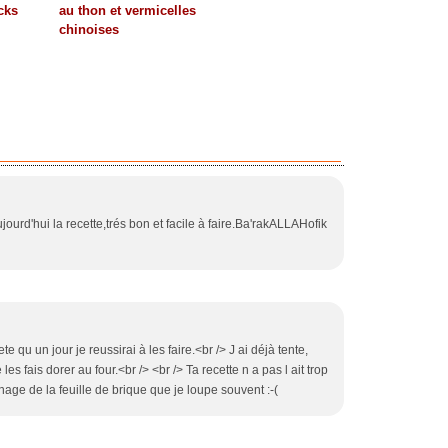
cks
au thon et vermicelles
chinoises
ujourd'hui la recette,trés bon et facile à faire.Ba'rakALLAHofik
ete qu un jour je reussirai à les faire.<br /> J ai déjà tente,
 les fais dorer au four.<br /> <br /> Ta recette n a pas l ait trop
nage de la feuille de brique que je loupe souvent :-(