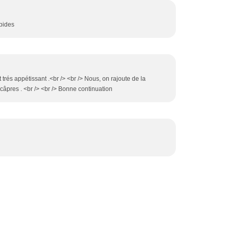
apides
t trés appétissant .<br /> <br /> Nous, on rajoute de la
âpres . <br /> <br /> Bonne continuation