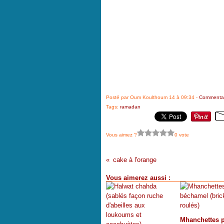
Posté par Oum Koulthoum 14 à 09:34 -
Commentai
Tags:
ramadan
Vous aimez ?
0 vote
cake à l'orange
Vous aimerez aussi :
Mhanchettes p