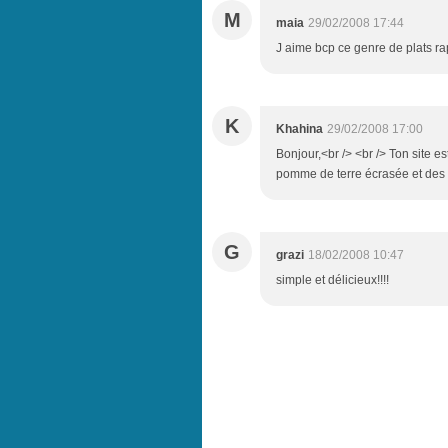
M
maia
29/02/2008 17:44
J aime bcp ce genre de plats r
K
Khahina
29/02/2008 17:00
Bonjour,<br /> <br /> Ton site es
pomme de terre écrasée et des c
G
grazi
18/02/2008 10:47
simple et délicieux!!!!