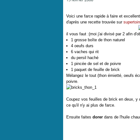
Voici une farce rapide à faire et excelle
d'après une recette trouvée sur
supertoin
il vous faut :(moi j'ai divisé par 2 afin d'
1 grosse boîte de thon naturel
4 oeufs durs
6 vaches qui rit
du persil haché
1 pincée de sel et de poivre
1 paquet de feuille de brick
Mélangez le tout (thon émietté, oeufs écra
poivre.
Coupez vos feuilles de brick en deux, y 
ce qu'il n'y ai plus de farce.
Ensuite faites
dorer
dans de l'huile cha