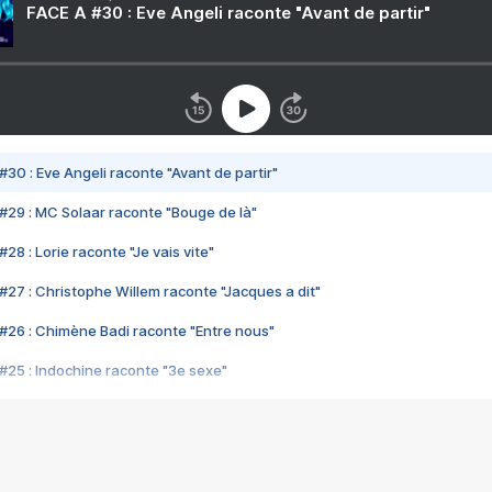
FACE A #30 : Eve Angeli raconte "Avant de partir"
#30 : Eve Angeli raconte "Avant de partir"
#29 : MC Solaar raconte "Bouge de là"
28 : Lorie raconte "Je vais vite"
#27 : Christophe Willem raconte "Jacques a dit"
#26 : Chimène Badi raconte "Entre nous"
#25 : Indochine raconte "3e sexe"
#24 : Zaho raconte "C'est chelou"
#23 : Patrick Bruel raconte "Au café des délices"
#22 : Kyo raconte "Le chemin"