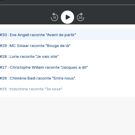
#30 : Eve Angeli raconte "Avant de partir"
#29 : MC Solaar raconte "Bouge de là"
28 : Lorie raconte "Je vais vite"
#27 : Christophe Willem raconte "Jacques a dit"
#26 : Chimène Badi raconte "Entre nous"
#25 : Indochine raconte "3e sexe"
#24 : Zaho raconte "C'est chelou"
#23 : Patrick Bruel raconte "Au café des délices"
#22 : Kyo raconte "Le chemin"
#21 : Nolwenn Leroy raconte "Cassé"