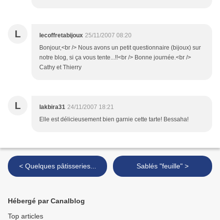
L
lecoffretabijoux
25/11/2007 08:20
Bonjour,<br /> Nous avons un petit questionnaire (bijoux) sur
notre blog, si ça vous tente...!!<br /> Bonne journée.<br />
Cathy et Thierry
L
lakbira31
24/11/2007 18:21
Elle est délicieusement bien garnie cette tarte! Bessaha!
< Quelques pâtisseries...
Sablés "feuille" >
Hébergé par Canalblog
Top articles