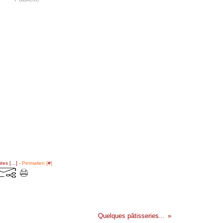
res [
…
]
- Permalien [
#
]
Quelques pâtisseries...