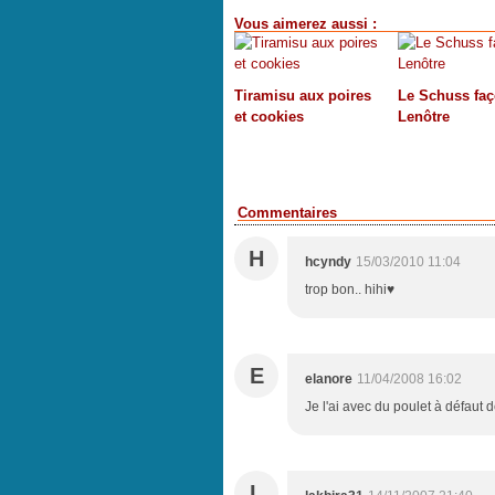
Vous aimerez aussi :
Tiramisu aux poires
Le Schuss fa
et cookies
Lenôtre
Commentaires
H
hcyndy
15/03/2010 11:04
trop bon.. hihi♥
E
elanore
11/04/2008 16:02
Je l'ai avec du poulet à défaut d
L