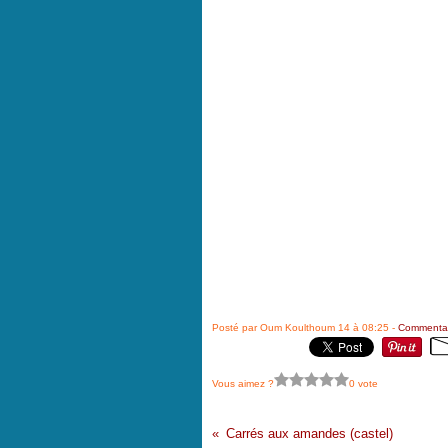
Posté par Oum Koulthoum 14 à 08:25 -
Commentai
Vous aimez ?
0 vote
Carrés aux amandes (castel)