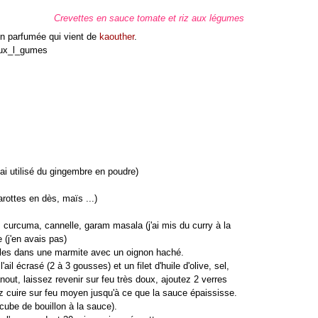
Crevettes en sauce tomate et riz aux légumes
ien parfumée qui vient de
kaouther
.
'ai utilisé du gingembre en poudre)
arottes en dès, maïs ...)
, curcuma, cannelle, garam masala (j'ai mis du curry à la
(j'en avais pas)
-les dans une marmite avec un oignon haché.
'ail écrasé (2 à 3 gousses) et un filet d'huile d'olive, sel,
nout, laissez revenir sur feu très doux, ajoutez 2 verres
z cuire sur feu moyen jusqu'à ce que la sauce épaississe.
ube de bouillon à la sauce).