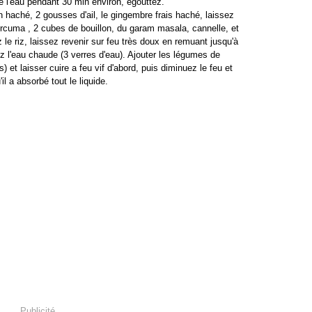
e l'eau pendant 30 min environ, égouttez.
haché, 2 gousses d'ail, le gingembre frais haché, laissez
curcuma , 2 cubes de bouillon, du garam masala, cannelle, et
e riz, laissez revenir sur feu très doux en remuant jusqu'à
z l'eau chaude (3 verres d'eau). Ajouter les légumes de
is) et laisser cuire a feu vif d'abord, puis diminuez le feu et
il a absorbé tout le liquide.
Publicité