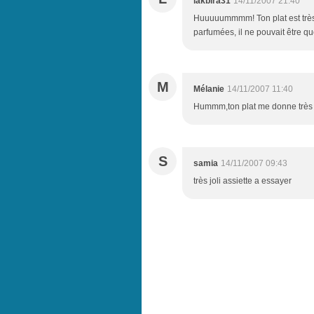
lakbira31
14/11/2007 21:40
Huuuuummmm! Ton plat est très 
parfumées, il ne pouvait être q
M
Mélanie
14/11/2007 11:40
Hummm,ton plat me donne très e
S
samia
14/11/2007 09:43
très joli assiette a essayer