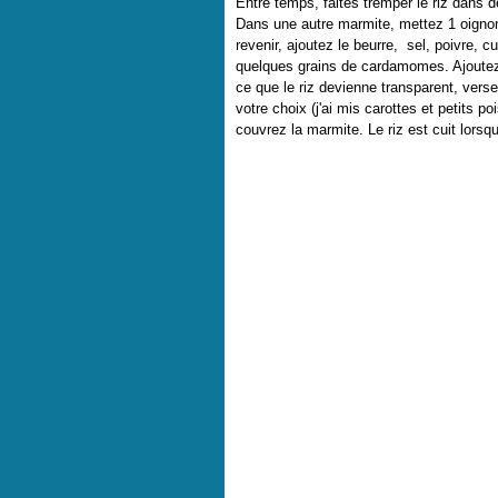
Entre temps, faites tremper le riz dans d
Dans une autre marmite, mettez 1 oignon 
revenir, ajoutez le beurre, sel, poivre, 
quelques grains de cardamomes. Ajoutez l
ce que le riz devienne transparent, verse
votre choix (j'ai mis carottes et petits po
couvrez la marmite. Le riz est cuit lorsqu'