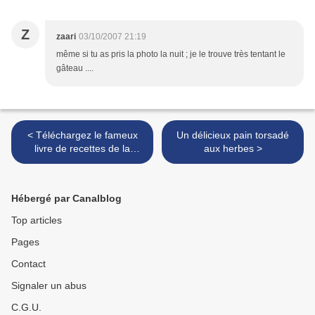
Z
zaari
03/10/2007 21:19
même si tu as pris la photo la nuit ; je le trouve très tentant le
gâteau ....
< Téléchargez le fameux
Un délicieux pain torsadé
livre de recettes de la
aux herbes >
chaine rose
Hébergé par Canalblog
Top articles
Pages
Contact
Signaler un abus
C.G.U.