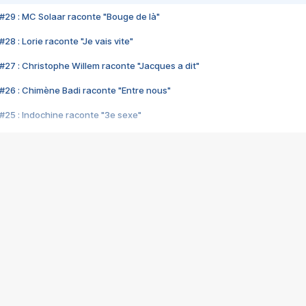
#29 : MC Solaar raconte "Bouge de là"
28 : Lorie raconte "Je vais vite"
#27 : Christophe Willem raconte "Jacques a dit"
#26 : Chimène Badi raconte "Entre nous"
#25 : Indochine raconte "3e sexe"
#24 : Zaho raconte "C'est chelou"
#23 : Patrick Bruel raconte "Au café des délices"
#22 : Kyo raconte "Le chemin"
#21 : Nolwenn Leroy raconte "Cassé"
#20 : Patrick Hernandez raconte "Born to be alive"
#19 : Lorie raconte "Près de moi"
#18 : Michael Jones raconte "A nos actes manqués" (avec Jean-Jacque