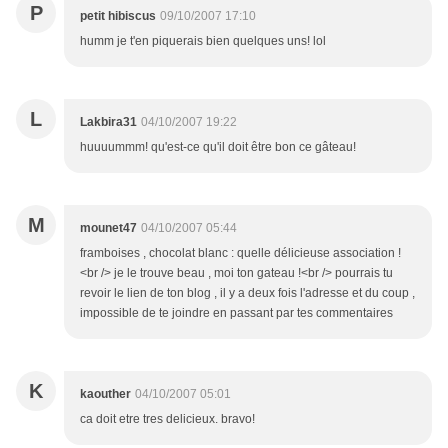
P
petit hibiscus
09/10/2007 17:10
humm je t'en piquerais bien quelques uns! lol
L
Lakbira31
04/10/2007 19:22
huuuummm! qu'est-ce qu'il doit être bon ce gâteau!
M
mounet47
04/10/2007 05:44
framboises , chocolat blanc : quelle délicieuse association !
<br /> je le trouve beau , moi ton gateau !<br /> pourrais tu
revoir le lien de ton blog , il y a deux fois l'adresse et du coup ,
impossible de te joindre en passant par tes commentaires
K
kaouther
04/10/2007 05:01
ca doit etre tres delicieux. bravo!