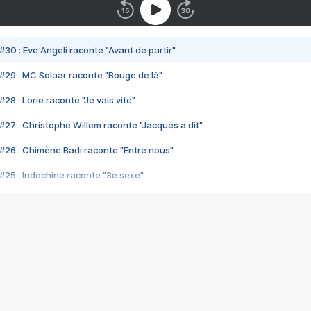
#30 : Eve Angeli raconte "Avant de partir"
#29 : MC Solaar raconte "Bouge de là"
28 : Lorie raconte "Je vais vite"
#27 : Christophe Willem raconte "Jacques a dit"
#26 : Chimène Badi raconte "Entre nous"
#25 : Indochine raconte "3e sexe"
#24 : Zaho raconte "C'est chelou"
#23 : Patrick Bruel raconte "Au café des délices"
#22 : Kyo raconte "Le chemin"
#21 : Nolwenn Leroy raconte "Cassé"
#20 : Patrick Hernandez raconte "Born to be alive"