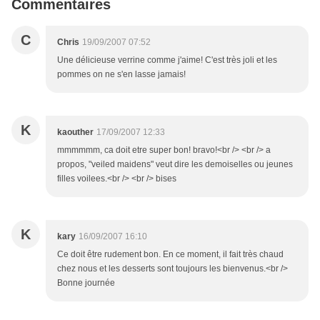
Commentaires
C
Chris
19/09/2007 07:52
Une délicieuse verrine comme j'aime! C'est très joli et les
pommes on ne s'en lasse jamais!
K
kaouther
17/09/2007 12:33
mmmmmm, ca doit etre super bon! bravo!<br /> <br /> a
propos, "veiled maidens" veut dire les demoiselles ou jeunes
filles voilees.<br /> <br /> bises
K
kary
16/09/2007 16:10
Ce doit être rudement bon. En ce moment, il fait très chaud
chez nous et les desserts sont toujours les bienvenus.<br />
Bonne journée