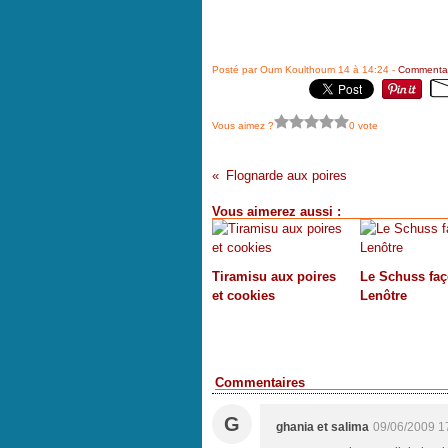
Posté par Oum Koulthoum 14 à 14:24 -
Commentai
Vous aimez ?
0 vote
Flognarde aux poires
Vous aimerez aussi :
Tiramisu aux poires
Le Schuss fa
et cookies
Lenôtre
Commentaires
G
ghania et salima
09/06/2009 1