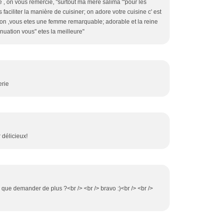
e , on vous remercie, "surtout ma mere salima "'pour les
 faciliter la manière de cuisiner; on adore votre cuisine c' est
sion ,vous etes une femme remarquable; adorable et la reine
nuation vous" etes la meilleure"
erie
r délicieux!
, que demander de plus ?<br /> <br /> bravo :)<br /> <br />