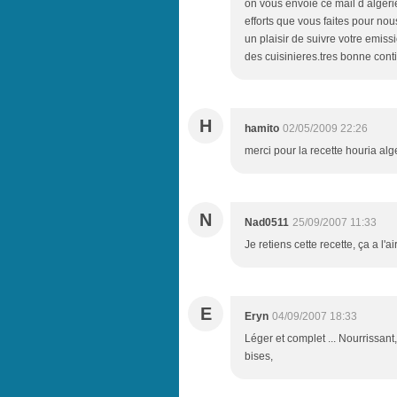
on vous envoie ce mail d algeri
efforts que vous faites pour nous
un plaisir de suivre votre emis
des cuisinieres.tres bonne conti
H
hamito
02/05/2009 22:26
merci pour la recette houria alg
N
Nad0511
25/09/2007 11:33
Je retiens cette recette, ça a l'ai
E
Eryn
04/09/2007 18:33
Léger et complet ... Nourrissant
bises,