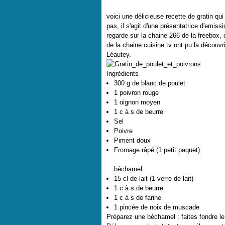
voici une délicieuse recette de gratin qu
pas, il s'agit d'une présentatrice d'emis
regarde sur la chaine 266 de la freebox,
de la chaine cuisine tv ont pu la découvri
Léautey.
Ingrédients
300 g de blanc de poulet
1 poivron rouge
1 oignon moyen
1 c à s de beurre
Sel
Poivre
Piment doux
Fromage râpé (1 petit paquet)
béchamel
15 cl de lait (1 verre de lait)
1 c à s de beurre
1 c à s de farine
1 pincée de noix de muscade
Préparez une béchamel : faites fondre le