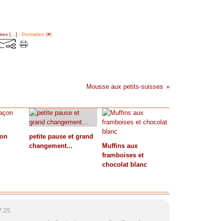
res [
…
]
- Permalien [
#
]
Mousse aux petits-suisses
çon
petite pause et grand
changement...
Muffins aux
framboises et
chocolat blanc
7:25