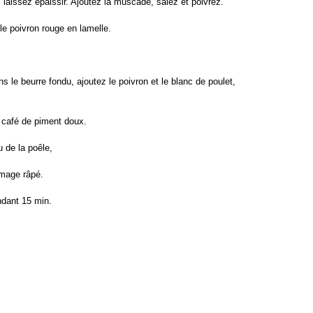
 laissez épaissir. Ajoutez la muscade, salez et poivrez.
e poivron rouge en lamelle.
s le beurre fondu, ajoutez le poivron et le blanc de poulet,
 café de piment doux.
 de la poêle,
mage râpé.
ndant 15 min.