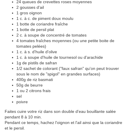
24 queues de crevettes roses moyennes
2 gousses d'ail
1 gros oignon
1 c. à c. de piment doux moulu
1 botte de coriandre fraîche
1 botte de persil plat
2 c. à soupe de concentré de tomates
4 tomates fraîches moyennes (ou une petite boite de
tomates pelées)
1 c. à s. d'huile d'olive
1 c. à soupe d'huile de tournesol ou d'arachide
1g de pistils de safran
1/2 sachet de colorant ("faux safran" qu'on peut trouver
sous le nom de "spigol" en grandes surfaces)
400g de riz basmati
50g de beurre
1 ou 2 citrons frais
sel
poivre
Faites cuire votre riz dans son double d'eau bouillante salée
pendant 8 à 10 min.
Pendant ce temps, hachez l'oignon et l'ail ainsi que la coriandre
et le persil.