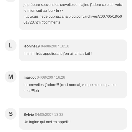
je prépare souvent les crevettes en tajine j'adore ce plat , voici
le mien cuit au four<br />
http://cuisinedeloubna.canalblog.com/archives/2007/05/18/50
01723.html#comments
L
leonine19
04/08/2007 18:18
hmmm, très appétissant! j'en ai jamais fait !
M
margot
04/08/2007 16:26
les crevettes, j'adore!!! (c'est normal, vu que me compare a
elles!!!lol)
S
Sylvie
04/08/2007 13:32
Un tagine qui met en appétit !