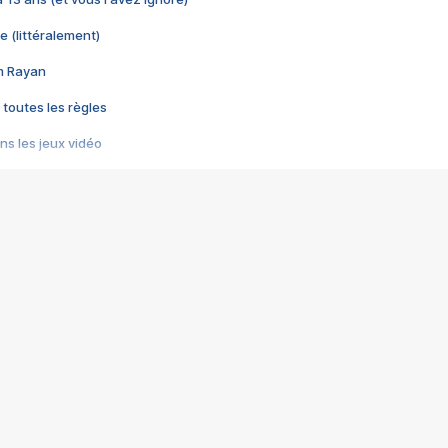
e (littéralement)
im Rayan
 toutes les règles
s les jeux vidéo
us choquant de Rockstar ? - Le scandale BULLY
e plus moche de Steam
du RÊVE tourne au CAUCHEMAR
pendant 8 heures
it… à tort
umiliés par un jeu vidéo
ire - Final Fantasy 8
ti un empire - Age of Empires