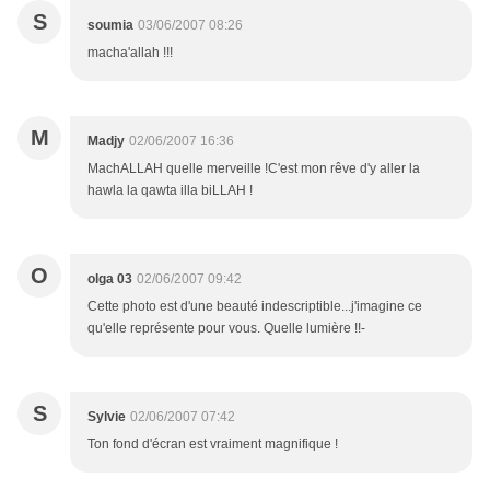
S
soumia
03/06/2007 08:26
macha'allah !!!
M
Madjy
02/06/2007 16:36
MachALLAH quelle merveille !C'est mon rêve d'y aller la
hawla la qawta illa biLLAH !
O
olga 03
02/06/2007 09:42
Cette photo est d'une beauté indescriptible...j'imagine ce
qu'elle représente pour vous. Quelle lumière !!-
S
Sylvie
02/06/2007 07:42
Ton fond d'écran est vraiment magnifique !