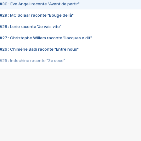
#30 : Eve Angeli raconte "Avant de partir"
#29 : MC Solaar raconte "Bouge de là"
28 : Lorie raconte "Je vais vite"
#27 : Christophe Willem raconte "Jacques a dit"
#26 : Chimène Badi raconte "Entre nous"
#25 : Indochine raconte "3e sexe"
#24 : Zaho raconte "C'est chelou"
#23 : Patrick Bruel raconte "Au café des délices"
#22 : Kyo raconte "Le chemin"
#21 : Nolwenn Leroy raconte "Cassé"
#20 : Patrick Hernandez raconte "Born to be alive"
#19 : Lorie raconte "Près de moi"
#18 : Michael Jones raconte "A nos actes manqués" (avec Jean-Jacque