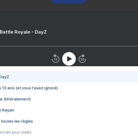
 Battle Royale - DayZ
 DayZ
 a 13 ans (et vous l'avez ignoré)
e (littéralement)
im Rayan
 toutes les règles
s les jeux vidéo