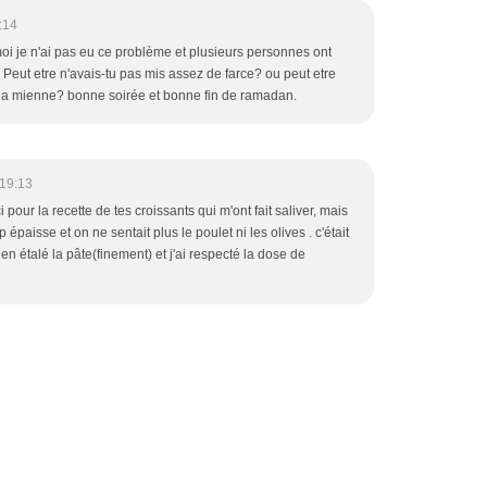
:14
moi je n'ai pas eu ce problème et plusieurs personnes ont
é. Peut etre n'avais-tu pas mis assez de farce? ou peut etre
e la mienne? bonne soirée et bonne fin de ramadan.
19:13
 pour la recette de tes croissants qui m'ont fait saliver, mais
 épaisse et on ne sentait plus le poulet ni les olives . c'était
bien étalé la pâte(finement) et j'ai respecté la dose de