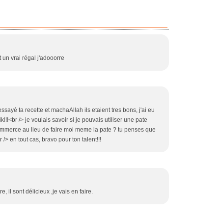
st un vrai régal j'adooorre
essayé ta recette et machaAllah ils etaient tres bons, j'ai eu
!!!<br /> je voulais savoir si je pouvais utiliser une pate
commerce au lieu de faire moi meme la pate ? tu penses que
/> en tout cas, bravo pour ton talent!!!
, il sont délicieux ,je vais en faire.