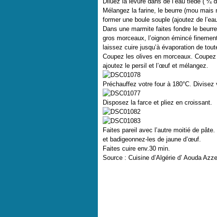
Diluez la levure dans de l’eau tiède ( ¼ 
Mélangez la farine, le beurre (mou mais n
former une boule souple (ajoutez de l’eau
Dans une marmite faites fondre le beurre 
gros morceaux, l’oignon émincé finement, 
laissez cuire jusqu’à évaporation de toute
Coupez les olives en morceaux. Coupez l
ajoutez le persil et l’œuf et mélangez.
Préchauffez votre four à 180°C. Divisez vo
Disposez la farce et pliez en croissant.
Faites pareil avec l’autre moitié de pâte
et badigeonnez-les de jaune d’œuf.
Faites cuire env.30 min.
Source : Cuisine d’Algérie d’ Aouda Azz