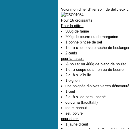
Voici mon diner d'hier soir, de délicieux 
Pour 16 croissants
Pour la pâte :
500g de farine
200g de beurre ou de margarine
1 bonne pincée de sel
1 c. à c. de levure sèche de boulange
2 œufs
pour la farce :
½ poulet ou 400g de blanc de poulet
1 c. à soupe de smen ou de beurre
2 c. à s. d’huile
1 oignon
une poignée d’olives vertes dénoyaut
1 œuf
2 c. à s. de persil haché
curcuma (facultatif)
ras el hanout
sel, poivre
pour dorer:
1 jaune d’œuf