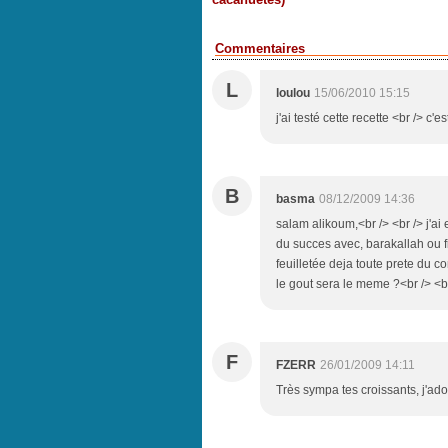
Commentaires
L
loulou
15/06/2010 15:15
j'ai testé cette recette <br /> c'e
B
basma
08/12/2009 14:36
salam alikoum,<br /> <br /> j'ai 
du succes avec, barakallah ou fik
feuilletée deja toute prete du 
le gout sera le meme ?<br /> <br 
F
FZERR
26/01/2009 14:11
Très sympa tes croissants, j'adore