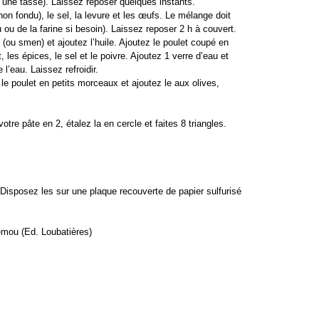
d’une tasse). Laissez reposer quelques instants.
on fondu), le sel, la levure et les œufs. Le mélange doit
 ou de la farine si besoin). Laissez reposer 2 h à couvert.
(ou smen) et ajoutez l’huile. Ajoutez le poulet coupé en
les épices, le sel et le poivre. Ajoutez 1 verre d’eau et
 l’eau. Laissez refroidir.
e poulet en petits morceaux et ajoutez le aux olives,
tre pâte en 2, étalez la en cercle et faites 8 triangles.
. Disposez les sur une plaque recouverte de papier sulfurisé
emou (Ed. Loubatières)