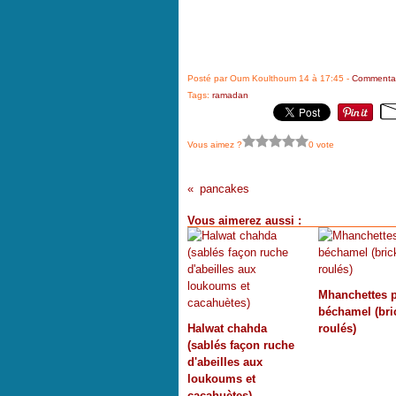
Posté par Oum Koulthoum 14 à 17:45 -
Commentai
Tags:
ramadan
Vous aimez ?
0 vote
pancakes
Vous aimerez aussi :
Mhanchettes p
béchamel (bri
Halwat chahda
roulés)
(sablés façon ruche
d'abeilles aux
loukoums et
cacahuètes)