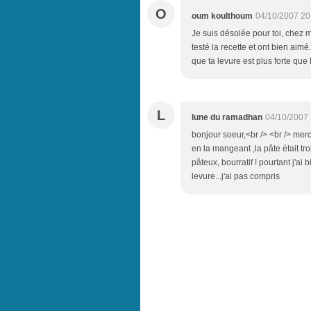
O
oum koulthoum
04/10/2007 20
Je suis désolée pour toi, chez 
testé la recette et ont bien aim
que ta levure est plus forte qu
L
lune du ramadhan
04/10/2007 
bonjour soeur,<br /> <br /> merci
en la mangeant ,la pâte était trop
pâteux, bourratif ! pourtant j'ai 
levure...j'ai pas compris