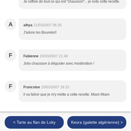
Je raffole de tout ce qui est "chausson"... je note cette recette.
A
alhya
21/03/2007 06:35
J'adore les Boureks!!
F
Fabienne
20/03/2007 21:48
Jolis chausson à déguster avec modération !
F
Francoise
20/03/2007 18:15
il va falloir que je m'y mette a cette recette. Miam Miam.
< Tarte au flan de Loky
Kesra (galette algérienne) >