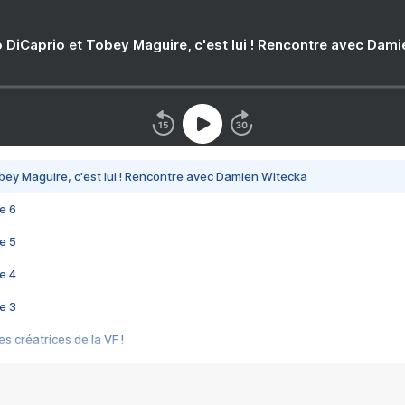
 DiCaprio et Tobey Maguire, c'est lui ! Rencontre avec Dam
bey Maguire, c'est lui ! Rencontre avec Damien Witecka
e 6
e 5
e 4
e 3
s créatrices de la VF !
e 2
e 1