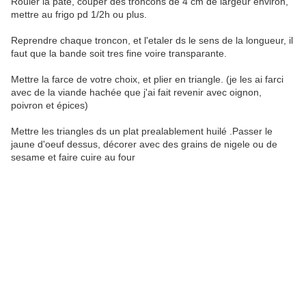
Rouler la pâte, couper des troncons de 4 cm de largeur environ,
mettre au frigo pd 1/2h ou plus.
Reprendre chaque troncon, et l'etaler ds le sens de la longueur, il
faut que la bande soit tres fine voire transparante.
Mettre la farce de votre choix, et plier en triangle. (je les ai farci
avec de la viande hachée que j'ai fait revenir avec oignon,
poivron et épices)
Mettre les triangles ds un plat prealablement huilé .Passer le
jaune d'oeuf dessus, décorer avec des grains de nigele ou de
sesame et faire cuire au four