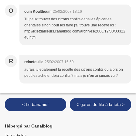
O
oum Koulthoum
25/02/2007 18:16
Tu peux trouver des citrons confits dans les épiceries
orientales sinon pour les faire j'ai trouvé une recette ici :
http://icietdailleurs.canalblog.com/archives/2006/12/08/33322
48.html
R
reinefeuille
25/02/2007 16:59
aurais tu également la recette des citrons confits ou alors on
peut les acheter déjà confits ? mais je n'en ai jamais vu ?
< Le bananier
Cigares de filo à la feta >
Hébergé par Canalblog
Top articles