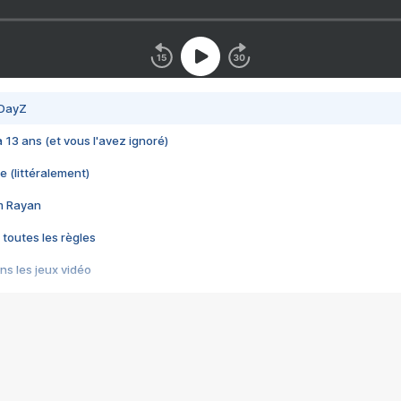
 DayZ
 a 13 ans (et vous l'avez ignoré)
e (littéralement)
im Rayan
 toutes les règles
s les jeux vidéo
us choquant de Rockstar ? - Le scandale BULLY
e plus moche de Steam
du RÊVE tourne au CAUCHEMAR
pendant 8 heures