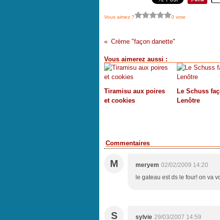
Vous aimez ?
0 vote
Crème "façon danette"
Vous aimerez aussi :
Tiramisu aux poires
Le Schuss fa
et cookies
Lenôtre
Commentaires
M
meryem
02/02/2009 14:20
le gateau est ds le four! on va 
S
sylvie
29/03/2007 14:59