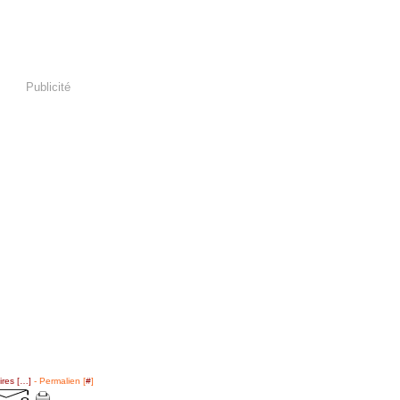
Publicité
res [
…
]
- Permalien [
#
]