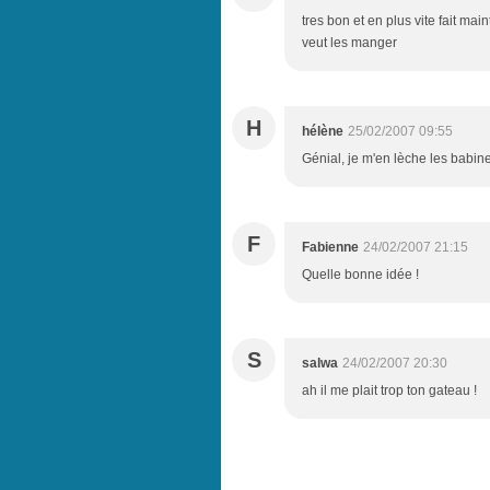
tres bon et en plus vite fait m
veut les manger
H
hélène
25/02/2007 09:55
Génial, je m'en lèche les babin
F
Fabienne
24/02/2007 21:15
Quelle bonne idée !
S
salwa
24/02/2007 20:30
ah il me plait trop ton gateau !