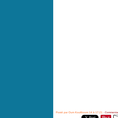
Posté par Oum Koulthoum 14 à 17:21 -
Commentai