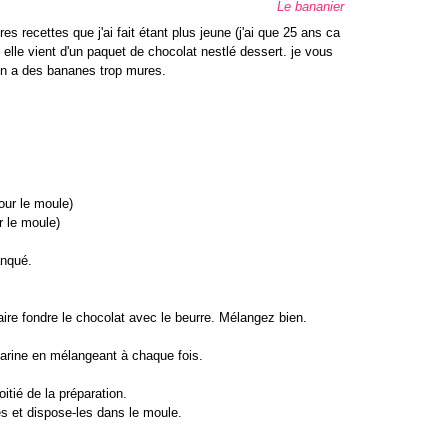
Le bananier
es recettes que j'ai fait étant plus jeune (j'ai que 25 ans ca
), elle vient d'un paquet de chocolat nestlé dessert. je vous
 on a des bananes trop mures.
our le moule)
r le moule)
anqué.
aire fondre le chocolat avec le beurre. Mélangez bien.
 farine en mélangeant à chaque fois.
itié de la préparation.
s et dispose-les dans le moule.